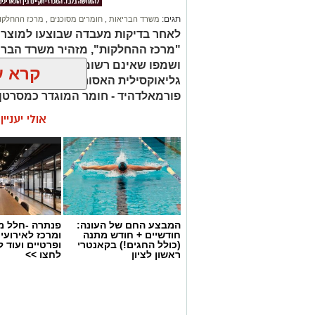
תגים:
משרד הבריאות
,
חומרים מסוכנים
,
מרכז ההחלקו
לאחר בדיקות מעבדה שבוצעו למוצר
"מרכז ההחלקות", מזהיר משרד הברי
ושמפו שאינם רשומים כחוק. בחלק 
קרא ע
גליאוקסילית האסורה לשימוש בהחלק
פורמאלדהיד - חומר המוגדר כמסרטן
אולי יעניי
המבצע החם של העונה:
פנתרה -חלל מ
חודשיים + חודש מתנה
ומרכז לאירועי
(כולל החגים!) בקאנטרי
ופרטיים ועוד 
ראשון לציון
לחצו >>