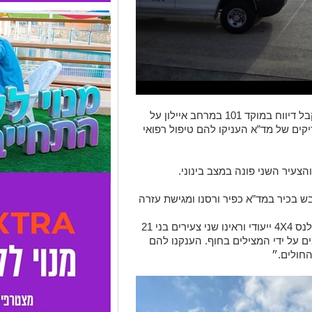
מדוברות מד”א נמסר כי בשעה 17:47 התקבל דיווח במוקד 101 במרחב איילון על
קים של מד”א העניקו להם טיפול רפואי
הצעיר השני פונה במצב בינוני.
 בכיר במד”א כפיר ורסנו ומגישת עזרה
“הגענו ממש עד לקו החוף באמצעות אמבולנס 4X4 ייעודי וראינו שני צעירים בני 21
על ידי המצילים בחוף. הענקנו להם
החולים.״