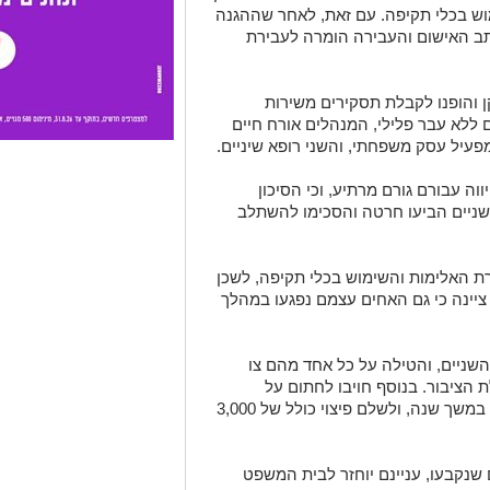
וש בכלי תקיפה. עם זאת, לאחר שההגנה
כתב האישום והעבירה הומרה לעבירת
 והופנו לקבלת תסקירים משירות
 ללא עבר פלילי, המנהלים אורח חיים
פעיל עסק משפחתי, והשני רופא שיניים.
ה עבורם גורם מרתיע, וכי הסיכון
 השניים הביעו חרטה והסכימו להשתלב
ת האלימות והשימוש בכלי תקיפה, לשכן
יינה כי גם האחים עצמם נפגעו במהלך
ניים, והטילה על כל אחד מהם צו
שירות לתועלת הציבור. בנוסף חויבו לחתום על
התחייבות להימנע מביצוע עבירות אלימות במשך שנה, ולשלם פיצוי כולל של 3,000
שנקבעו, עניינם יוחזר לבית המשפט