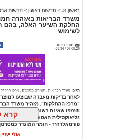
ראשון נט
>
חדשות ראשון
>
חדשות ארצי
משרד הבריאות באזהרה חמור
החלקת השיער האלה, בהם הת
לשימוש
מנהל האתר
07.08.26 / 08:34
תגים:
משרד הבריאות
,
חומרים מסוכנים
,
מרכז ההחלקו
לאחר בדיקות מעבדה שבוצעו למוצר
"מרכז ההחלקות", מזהיר משרד הברי
ושמפו שאינם רשומים כחוק. בחלק 
קרא ע
גליאוקסילית האסורה לשימוש בהחלק
פורמאלדהיד - חומר המוגדר כמסרטן
אולי יעניי