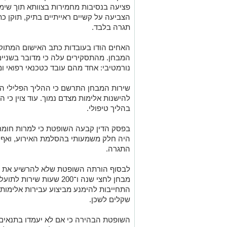
פציעה בנסיבות מחמירות בצוותא תוך שימ
הצביעה על קשיים ראייתיים בתיק, תוקן 
תגרה בלבד.
האחים הודו בעובדות כתב האישום המתוקן
המבחן. מהתסקירים עלה כי מדובר בשניים
נורמטיבי: אחד מהם עובד כטכנאי רפואי ומ
שירות המבחן התרשם כי ההליך הפלילי היוו
להישנות אלימות מצדם נמוך. עוד צוין כי
בהליך טיפולי.
בפסק הדין קבעה השופטת כי למרות חומר
היה חלק משמעותי בהסלמת האירוע, ואף צ
התגרה.
לבסוף הורתה השופטת שלא להרשיע את הש
מבחן לחצי שנה ו־200 שעות 
שקלים לשכן.
השופטת הבהירה כי אם לא יעמדו בתנאים 