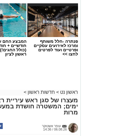
פנתרה -חלל משותף
המבצע החם של
ומרכז לאירועים עסקיים
חודשיים + חו
ופרטיים ועוד לפרטים
(כולל החגים!)
לחצו >>
ראשון לציון
ראשון נט
>
חדשות ראשון
>
מעצרו של סגן ראש עיריית רא
ימים; המשטרה חושדת במעשה 
מרות
צילומים: משרד הבריאות
משרד הבריאות פרסם אזהרה לציבור מפני 
עופר אשטוקר
במסגרת מבצע פיקוח שנערך בתשעה סניפ
06.08.26 / 14:36