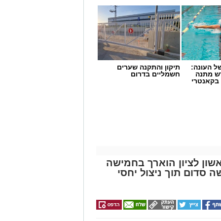
 העונה:
תיקון והתקנה שערים
דש מתנה
חשמליים בדרום
 בקאנטרי
שון לציון הוארך בחמישה
סדום תוך ניצול יחסי
שימוש במוצרי שיער נוספים שנתפסו
י רשת "מרכז ההחלקות".