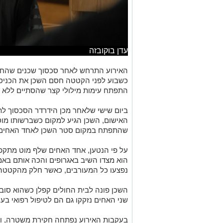
עדן בוקובזה
האירוע התרחש לאחר סכסוך שכנים שהחל 
כשבוע לפני הקטטה חסם השכן את הכניסה 
התפתח עימות מילולי קצר שהסתיים ללא א
ביום שישי שלאחר מכן הידרדר הסכסוך לתג
האישום, השכן הגיע למקום כשברשותו מוט
שהתפתח במקום סטר השכן לאחד האחים, 
על פי הנטען, אחד האחים שלף מוט מתקפל
הוא מצדו השיב באגרופים והכה אותם באמ
נפצעו כל המעורבים, כאשר חלק מהקטטה א
השכן פונה לבית החולים קפלן כשהוא סובל
שני האחים נזקקו גם הם לטיפול רפואי ב
בעקבות האירוע נפתחה חקירת משטרה, ובס