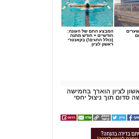
שערים
המבצע החם של העונה:
ם
חודשיים + חודש מתנה
(כולל החגים!) בקאנטרי
ראשון לציון
שון לציון הוארך בחמישה
סדום תוך ניצול יחסי
שימוש במוצרי שיער נוספים שנתפסו
י רשת "מרכז ההחלקות".
 הושלמו לכלל המוצרים שנאספו