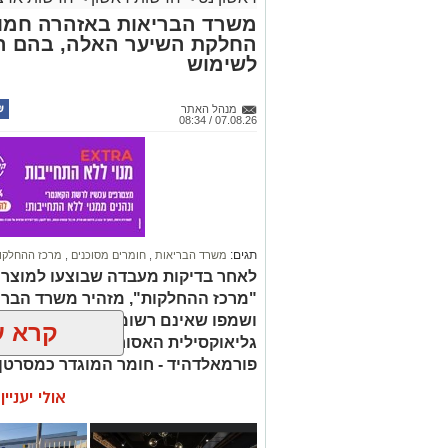
משרד הבריאות באזהרה חמור
החלקת השיער האלה, בהם הת
לשימוש
מנהל האתר
07.08.26 / 08:34
תגים:
משרד הבריאות
,
חומרים מסוכנים
,
מרכז ההחלקו
לאחר בדיקות מעבדה שבוצעו למוצר
"מרכז ההחלקות", מזהיר משרד הברי
ושמפו שאינם רשומים כחוק. בחלק 
קרא ע
גליאוקסילית האסורה לשימוש בהחלק
פורמאלדהיד - חומר המוגדר כמסרטן
אולי יעניי