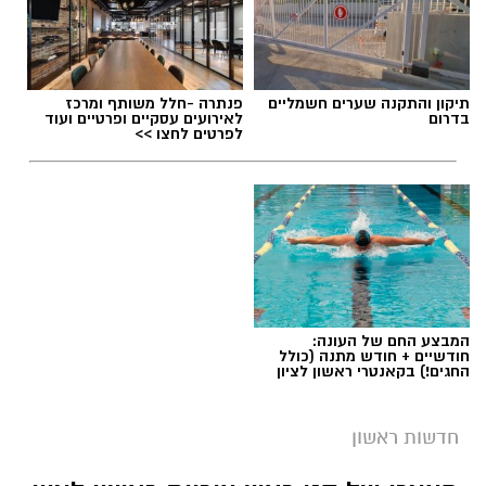
תגים:
משרד הבריאות
,
חומרים מסוכנים
,
מרכז
תיקון והתקנה שערים חשמליים
פנתרה -חלל משותף ומרכז
ההחלקות
בדרום
לאירועים עסקיים ופרטיים ועוד
לפרטים לחצו >>
המבצע החם של העונה:
חודשיים + חודש מתנה (כולל
החגים!) בקאנטרי ראשון לציון
חדשות ראשון