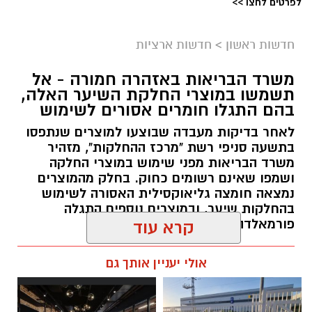
לפרטים לחצו >>
חדשות ראשון
>
חדשות ארציות
משרד הבריאות באזהרה חמורה - אל
תשמשו במוצרי החלקת השיער האלה,
בהם התגלו חומרים אסורים לשימוש
לאחר בדיקות מעבדה שבוצעו למוצרים שנתפסו
בתשעה סניפי רשת "מרכז ההחלקות", מזהיר
משרד הבריאות מפני שימוש במוצרי החלקה
ושמפו שאינם רשומים כחוק. בחלק מהמוצרים
נמצאה חומצה גליאוקסילית האסורה לשימוש
בהחלקות שיער, ובמוצרים נוספים התגלה
פורמאלדהיד - חומר המוגדר כמסרטן
קרא עוד
מנהל האתר / 08:34 07.08.26
אולי יעניין אותך גם