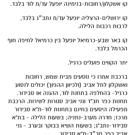
קו אשקלון/רחובות-בנימינה יופעל עד/מ לוד בלבד.
קו ירושלים-הרצליה יופעל עד/מ נתב״ג בלבד,
לרבות רכבות הלילה.
קו באר שבע-כרמיאל יופעל בין כרמיאל לחיפה חוף
הכרמל בלבד.
יתר הקווים פועלים כרגיל.
ברכבת אמרו כי נוסעים מבית שמש, רחובות
ואשקלון לתל אביב (ולכיוון ההפוך) יכולים לנסוע
כרגיל- בהחלפה בתחנת לוד, ההגנה או סבידור.
תחנות כפר חב"ד וגני אביב סגורות לשירות. הרכבת
מפעילה היסעים בחינם בתחנות לוד-ת"א סבידור
מרכז; חדרה מערב-נתניה; בשעות הלילה - בת"א
סבידור-נתב"ג; בשעות השיא בבוקר ובערב - גני
אביב כפר חב״ד-ת"א סבידור.