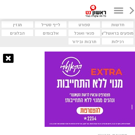
חדשות
ספורט
לייף סטייל
מגזין
מופעים בראשל"צ
פנאי ואוכל
אלבומים
הבלוגים
רכילות
תרבות ובידור