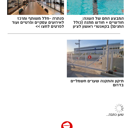
חדשותי? מצאתם טעות בכתבה? נשמח שתשתפו
אותנו
תגים:
משרד הבריאות
,
חומרים מסוכנים
,
מרכז
המבצע החם של העונה:
פנתרה -חלל משותף ומרכז
ההחלקות
חודשיים + חודש מתנה (כולל
לאירועים עסקיים ופרטיים ועוד
החגים!) בקאנטרי ראשון לציון
לפרטים לחצו >>
תיקון והתקנה שערים חשמליים
בדרום
טוען כתבה...