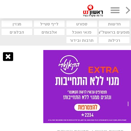
חדשות
ספורט
לייף סטייל
מגזין
מופעים בראשל"צ
פנאי ואוכל
אלבומים
הבלוגים
רכילות
תרבות ובידור