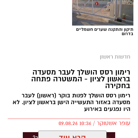
תיקון והתקנה שערים חשמליים
בדרום
צילום: דוברות עיריית ראשון לציון
מהפך קטן בדירוג הערים הגדולות בישראל: נתניה
חדשות ראשון
עקפה את ראשון לציון ותפסה את המקום הרביעי
רימון רסס הושלך לעבר מסעדה
– בהפרש זעום של חמישה תושבים בלבד.
בראשון לציון - המשטרה פתחה
בחקירה
על פי נתוני מרשם רשות האוכלוסין וההגירה,
בנתניה רשומים 289,121 תושבים, לעומת 289,116
רימון רסס הושלך לפנות בוקר (ראשון) לעבר
מסעדה באזור התעשייה הישן בראשון לציון. לא
בראשון לציון. מעל שתיהן ניצבות ירושלים עם
היו נפגעים באירוע
כ־1.12 מיליון תושבים, תל אביב־יפו עם כ־601 אלף
וחיפה עם כ־344 אלף תושבים.
עופר אשטוקר / 10:36 09.08.26
עם זאת, לנתונים יש הסתייגות חשובה: מרשם
קרא עוד