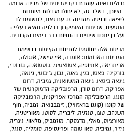
גבולית ואינה עומדת בקריטריונים של מדינה אדומה
. משכך, בשלב זה, לא יחולו מגבלות מיוחדות
ליציאה וכניסה ממדינה זו. עם זאת, לתשומת לב
הנוסעים, שכיחות האומיקרון בבלגיה נמצא בעלייה
ועל כן יתכנו שינויים בהנחיות כבר בימים הקרובים.
מדינות אלה יתווספו למדינות הקיימות ברשימת
המדינות האדומות: אוגנדה, איי סיישל, אנגולה,
אריתריאה, אתיופיה, אסוואטיני, בוטסואנה, בורונדי,
בורקינה פאסו, בנין, גאנה, גבון, ג'יבוטי, גינאה,
גינאה ביסאו, גינאה המשוואנית, גמביה, דרום
אפריקה, דרום סודן, הרפובליקה הדמוקרטית של
קונגו, הרפובליקה המרכז אפריקנית, הרפובליקה
של קונגו (קונגו בראזוויל), זימבבואה, זמביה, חוף
השנהב, טוגו, טנזניה, ליבריה, לסוטו, מאוריטניה,
מאורציוס, מאלי, מדגסקר, מוזמביק, מלאווי, ניגריה,
ניז'ר, נמיביה, סאו טומה ופרינסיפה, סומליה, סנגל,