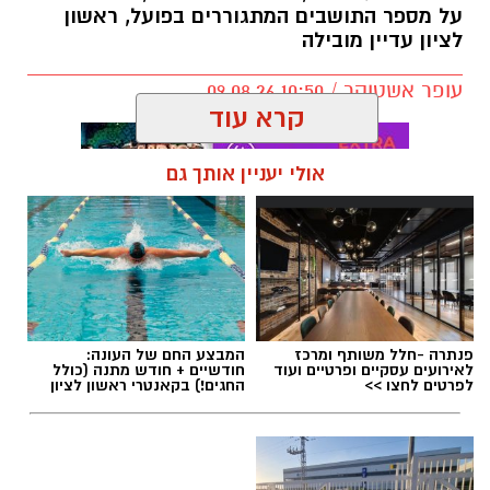
על מספר התושבים המתגוררים בפועל, ראשון
לציון עדיין מובילה
עופר אשטוקר / 10:50 09.08.26
קרא עוד
אולי יעניין אותך גם
תגים:
אוכלוסיית ראשון לציון
פנתרה -חלל משותף ומרכז
המבצע החם של העונה:
לאירועים עסקיים ופרטיים ועוד
חודשיים + חודש מתנה (כולל
לפרטים לחצו >>
החגים!) בקאנטרי ראשון לציון