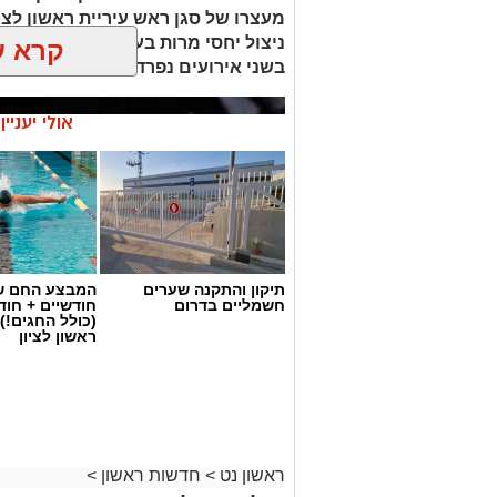
מעצרו של סגן ראש עיריית ראשון לצי
ניצול יחסי מרות בעובדת עירייה. ה
קרא ע
בשני אירועים נפרדים וכי נבדק חשד למ
אולי יעניי
תיקון והתקנה שערים
המבצע החם של
חשמליים בדרום
חודשיים + חו
(כולל החגים!)
ראשון לציון
ראשון נט
>
חדשות ראשון
>