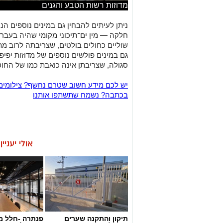
מדוזות רשות הטבע והגנים
ניתן לעיתים להבחין גם במינים נוספים ה
חלקה — מין ים־תיכוני מקומי שהיה בעבר נפ
שוליים כחולים בולטים, שצריבתה לרוב מתו
גם במינים פולשים נוספים של מדוזות יפיפי
סגולה, שצריבתן אינה כואבת כמו של החוט
יש לכם מידע חשוב שטרם נחשף? צילומים
בכתבה? נשמח שתשתפו אותנו
אולי יעניי
תיקון והתקנה שערים
פנתרה -חלל מ