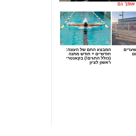
ן אותך גם
שערים
המבצע החם של העונה:
ם
חודשיים + חודש מתנה
(כולל החגים!) בקאנטרי
ראשון לציון
ום (חמישי) בחמישה ימים את מעצרו של
ול במסגרת חקירה של יחידת ההונאה