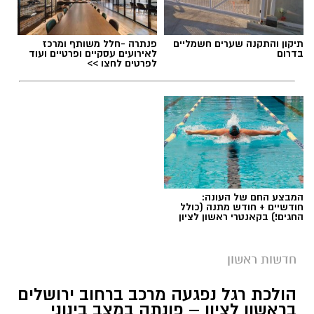
תגים:
הטרדה מינית
,
מעצר סגן ראש עיריית ראשון
תיקון והתקנה שערים חשמליים
פנתרה -חלל משותף ומרכז
לציון
בדרום
לאירועים עסקיים ופרטיים ועוד
לפרטים לחצו >>
המבצע החם של העונה:
חודשיים + חודש מתנה (כולל
החגים!) בקאנטרי ראשון לציון
חדשות ראשון
מעצר חשוד
הולכת רגל נפגעה מרכב ברחוב ירושלים
בראשון לציון – פונתה במצב בינוני