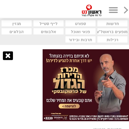
חדשות
ספורט
לייף סטייל
מגזין
מופעים בראשל"צ
פנאי ואוכל
אלבומים
הבלוגים
רכילות
תרבות ובידור