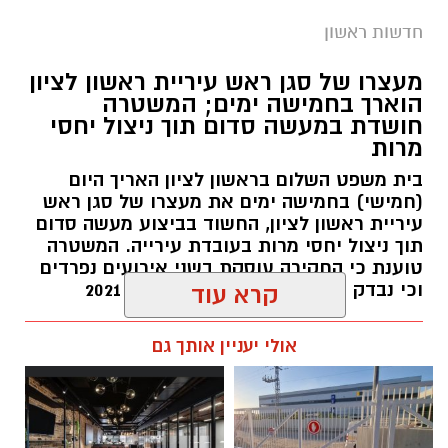
חדשות ראשון
מעצרו של סגן ראש עיריית ראשון לציון
הוארך בחמישה ימים; המשטרה
חושדת במעשה סדום תוך ניצול יחסי
מרות
בית משפט השלום בראשון לציון האריך היום
(חמישי) בחמישה ימים את מעצרו של סגן ראש
עיריית ראשון לציון, החשוד בביצוע מעשה סדום
תוך ניצול יחסי מרות בעובדת עירייה. המשטרה
טוענת כי החקירה עוסקת בשני אירועים נפרדים
וכי נבדק חשד למקרים נוספים משנת 2021
קרא עוד
עופר אשטוקר / 14:36 06.08.26
אולי יעניין אותך גם