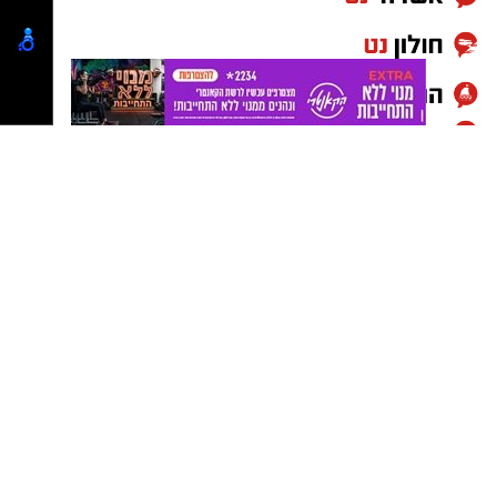
קבוצת התקשורת ומקומוני הרשת:
מטרת המהלך היא להפחית את השימוש ברכב
הפרטי ולעודד מעבר לתחבורה ציבורית, אולם
נהגים רבים סבורים כי המדינה מקדימה את
המאוחר.
לדבריהם, כל עוד התחבורה הציבורית אינה
מספקת חלופה מהירה, זמינה ואמינה, הציבור
ימשיך להסתמך על הרכב הפרטי וייאלץ לשלם יותר
עבור החנייה.
במקביל צפויה להיכנס לשימוש מערכת טכנולוגית
חדשה שתאפשר לנהגים לצלם את שלט החנייה
ולקבל באופן מיידי מידע האם החנייה מותרת, עד
מתי יש לשלם ואף קישור ישיר להפעלת החנייה
באפליקציה.