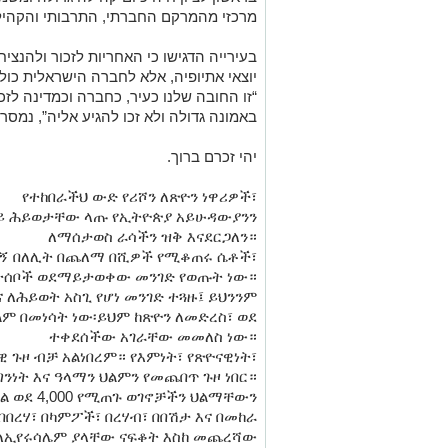
מרכזי מהמרקם החברתי, התרבותי והקהיל
בעירייה הדגישו כי האחריות לזכור ולהנצי
יוצאי אתיופיה, אלא לחברה הישראלית כול
“זו החובה שלנו כעיר, כחברה וכמדינה לז
באמונה גדולה ולא זכו להגיע אליה”, נמסר.
יהי זכרם ברוך.
የተከበራችህ ውድ የሪሾን ለጽዮን ነዋሪዎች፣
 ላይ ሕይወታቸው ላጡ የኢትዮጵያ አይሁዳውያንን
ለማሰታወስ ራሳችን ዝቅ እናደርጋለን።
ርመኝ በለሊት በጨለማ በሺዎች የሚቆጠሩ ሴቶች፣
ቤተሰቦች ወደማይታወቀው መንገድ የወጡት ነው።
ና ለሕይወት አስጊ የሆነ መንገድ ተጓዙ፤ ይህንንም
ልም በመነሳት ነው፡ይህም ከጽዮን ለመድረስ፣ ወደ
ተቀደሰችው አገራቸው መመለስ ነው።
 ጉዞ ብቻ አልነበረም። የእምነት፣ የጽዮናዊነት፣
ግንነት እና ዓላማን ህልምን የመጨበጥ ጉዞ ነበር።
ል ወደ 4,000 የሚጠጉ ወገኖቻችን ህልማቸውን
በረሃ፣ በካምፖች፣ በረሃብ፣ በበሽታ እና በመከራ
 ለኢየሩሳሌም ያላቸው ናፍቆት እስከ መጨረሻው