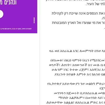
תי של העיר.
ח את הנספים אינה שייכת רק לקהילת
ה.
כור את מי שצעדו אל הארץ המובטחת
​ዛሬ ወደ እስራኤል አገር ለመምጣት በጉዞ
​በየአመቱ፣ በዚህ ሳምንት፣እኒን የሚስገ
ወንዶች፣ ሕፃናት፣ አዛውንቶች እና ሙሉ 
​ሁሉንም ነገር ትተው ረጅም፣ አስቸጋሪ እ
ያደረጉት ከጥልቅ እምነት እና ከአንድ ህ
​የኢትዮጵያ አይሁዳውያን ጉዞ መልክዓ ምድራዊ
የጀ
​መንገዱን ከጀመሩት ቢተእስራኤል መካከ
ማሳካት አልቻሉም። በመንገድ ላይ፣ በ
ሕይወታቸው አልፏል፤ ለእስራኤል ምድር እና