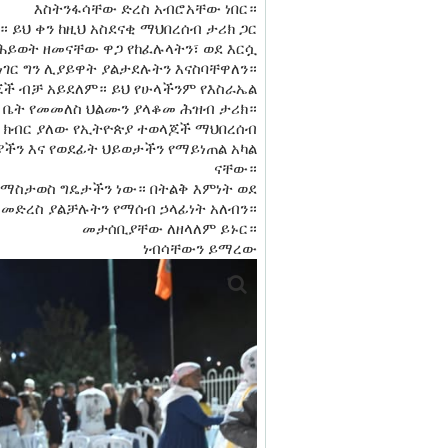
እስትንፋሳቸው ድረስ አብሮአቸው ነበር።
። ይህ ቀን ከዚህ አስደናቂ ማህበረሰብ ታሪክ ጋር
በሕይወት ዘመናቸው ዋጋ የከፈሉላትን፣ ወደ እርሷ
ነገር ግን ሊያይዋት ያልታደሉትን እናስባቸዋለን።
ጆች ብቻ አይደለም። ይህ የሁላችንም የእስራኤል
ወደ ቤት የመመለስ ህልሙን ያላቆመ ሕዝብ ታሪክ።
እና ክብር ያለው የኢትዮጵያ ተወላጆች ማህበረሰብ
ያችን እና የወደፊት ህይወታችን የማይነጠል አካል
ናቸው።
ገር ማስታወስ ግዴታችን ነው። በትልቅ እምነት ወደ
ን መድረስ ያልቻሉትን የማሰብ ኃላፊነት አለብን።
​መታሰቢያቸው ለዘላለም ይኑር።
ነብሳቸውን ይማረው