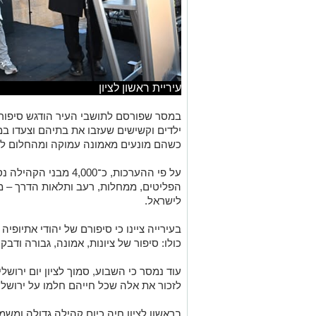
עיריית ראשון לציון
במסר שפורסם לתושבי העיר הודגש סיפור
ילדים וקשישים שעזבו את בתיהם וצעדו ב
כשהם מונעים מאמונה עמוקה ומהחלום לה
על פי ההערכות, כ־,000
הפליטים, ממחלות, רעב ותלאות הדרך – מ
לישראל.
בעירייה ציינו כי סיפורם של יהודי אתיופי
כולו: סיפור של ציונות, אמונה, גבורה ודב
עוד נמסר כי השבוע, סמוך לציון יום ירושל
לזכור את אלה שכל חייהם חלמו על ירושלים
בראשון לציון חיה כיום קהילה גדולה ומש