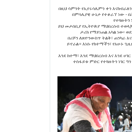
​በዚህ ሳምንት የኢየሩሳሌምን ቀን እናከብራለን
በምሳሌያዊ ሁኔታ የተቆራኘ ነው - 
የተጓዙትን 
​ይህ መታሰቢያ የኢትዮጵያ ማህበረሰብ ተወላ
ታሪክ የማይነጠል አካል ነው፡ 
​በሪሾን ለጽዮንውስጥ ትልቅ፣ ጠንካራ 
ይኖራል። እነሱ የከተማችን፣ የአሁኑ ጊዜ
​እንደ ከተማ፣ እንደ ማህበረሰብ እና እንደ ሀ
ተስፋይቱ ምድር የተጓዙትን ነገር ግ