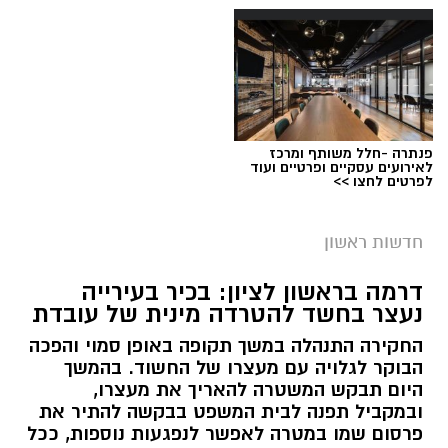
פנתרה -חלל משותף ומרכז
לאירועים עסקיים ופרטיים ועוד
מצטיינת אגף הלוגיסטיקה במד"א שחר ברן תושבת
לפרטים לחצו >>
ראשון לציון - צילום דוברות מד"א
חדשות ראשון
כבוד לראשון לציון:
שחר ברן
, תושבת העיר, נבחרה
למצטיינת אגף הלוגיסטיקה של מגן דוד אדום,
דרמה בראשון לציון: בכיר בעירייה
במסגרת טקס ההוקרה הארצי לבני ובנות השירות
נעצר בחשד להטרדה מינית של עובדת
הלאומי שסיימו את שירותם במד”א.
החקירה התנהלה במשך תקופה באופן סמוי והפכה
הבוקר לגלויה עם מעצרו של החשוד. בהמשך
הטקס התקיים השבוע באודיטוריום קריית מד”א
היום תבקש המשטרה להאריך את מעצרו,
ברמלה, בהשתתפות כ-320 צעירות וצעירים שסיימו
ובמקביל תפנה לבית המשפט בבקשה להתיר את
שנה או שנתיים של שירות לאומי בארגון, ובמעמד
פרסום שמו במטרה לאפשר לנפגעות נוספות, ככל