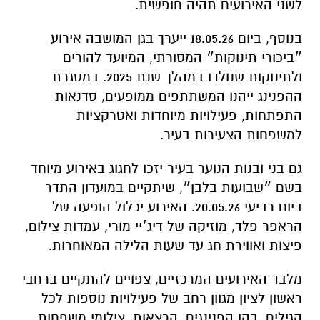
לשני האירועים תהיה חופשית.
בנוסף, ביום 18.05.26 ייערך בגן המושבה אירוע
״ביכורי תינוקות״ המסורתי, המיועד להורים
ולתינוקות שנולדו במהלך שנת 2025. במסגרת
ההפנינג ייהנו המשתתפים ממופעים, סדנאות
התפתחות, פעילויות מיוחדות ואטרקציות
למשפחות הצעירות בעיר.
גם בני ובנות הנוער בעיר יזכו לחגוג באירוע מיוחד
בשם ״שבועות בלבן״, שיתקיים במועדון התדר
ביום רביעי 20.05.26. האירוע יכלול הופעה של
הראפר
פלד
, מוזיקה של דיג׳יי מורי, עמדות צילום,
פיצות ואווירת חג עד שעות הלילה המאוחרות.
מלבד האירועים המרכזיים, צפויים להתקיים ברחבי
ראשון לציון מגוון רחב של פעילויות נוספות לכל
הגילים, בהן הפנינגים, הרצאות, צילומי משפחות