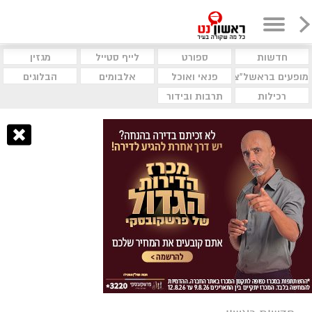
חדשות
ספורט
לייף סטייל
מגזין
מופעים בראשל"צ
פנאי ואוכל
אלבומים
הבלוגים
רכילות
תרבות ובידור