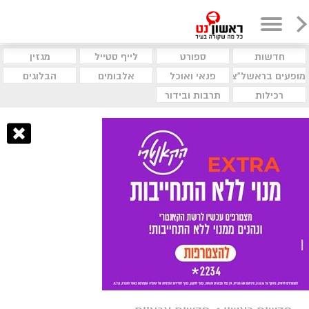
חדשות
ספורט
לייף סטייל
מגזין
מופעים בראשל"צ
פנאי ואוכל
אלבומים
הבלוגים
רכילות
תרבות ובידור