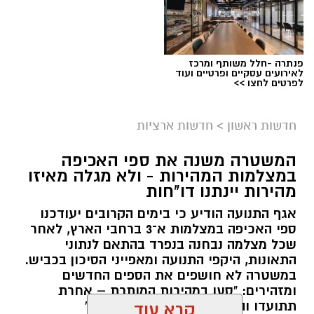
פנתרה -חלל משותף ומרכז
לאירועים עסקיים ופרטיים ועוד
לפרטים לחצו >>
חדשות ראשון
>
חדשות ארציות
המשטרה משנה את ספי האכיפה
במצלמות המהירות - ולא מגלה מאיזו
מהירות יינתנו דו"חות
אגף התנועה הודיע כי בימים הקרובים יעודכנו
ספי האכיפה במצלמות א־3 ברחבי הארץ, לאחר
שכל מצלמה נבחנה בנפרד בהתאם לנתוני
התאונות, היקפי התנועה ומאפייני הסיכון בכביש.
במשטרה לא חושפים את הספים החדשים
ומזהירים: "סעו במהירות המותרת – אחרת
תתועדו והדו"ח יישלח ישירות אליכם"
קרא עוד