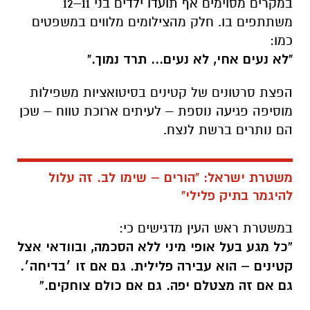
במקרים מסוימים אף תועדו ילדים בני 11–12
משתתפים בו. חלק מהצילומים מלווים במשפטים
כמו:
"לא נעים אחי, לא נעים… תרד נמוך."
הפצת סרטונים של קטינים בסיטואציות משפילות
מוסיפה פגיעה נוספת – לעיתים ארוכת טווח – שכן
הם נותרים ברשת לנצח.
משטרת ישראל: "הורים – שימו לב. זה עלול
להיגמר בתיק פלילי"
במשטרת ראש העין מדגישים כי:
“כל מגע בעל אופי מיני ללא הסכמה, ובוודאי אצל
קטינים – הוא עבירה פלילית. גם אם זו ׳בדיחה׳.
גם אם זה מצטלם יפה. גם אם כולם צוחקים.”