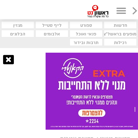
חדשות
ספורט
לייף סטייל
מגזין
מופעים בראשל"צ
פנאי ואוכל
אלבומים
הבלוגים
רכילות
תרבות ובידור