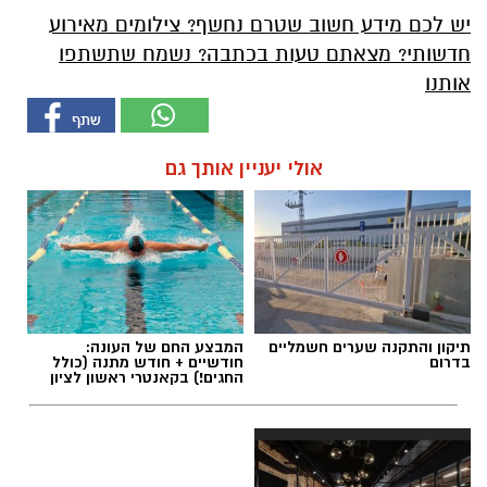
יש לכם מידע חשוב שטרם נחשף? צילומים מאירוע
חדשותי? מצאתם טעות בכתבה? נשמח שתשתפו
אותנו
אולי יעניין אותך גם
תיקון והתקנה שערים חשמליים
המבצע החם של העונה:
בדרום
חודשיים + חודש מתנה (כולל
החגים!) בקאנטרי ראשון לציון