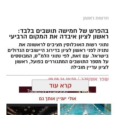
חדשות ראשון
צילום: דוברות המשטרה
בהפרש של חמישה תושבים בלבד:
ראשון לציון איבדה את המקום הרביעי
אגף התנועה של משטרת ישראל נערך לשינוי
נתוני רשות האוכלוסין מציבים לראשונה את
משמעותי באופן האכיפה באמצעות מצלמות
נתניה לפני ראשון לציון בדירוג היישובים הגדולים
המהירות. בימים הקרובים צפויים להיכנס לתוקף
בישראל. עם זאת, לפי נתוני הלמ״ס, המבוססים
על מספר התושבים המתגוררים בפועל, ראשון
ספי אכיפה מעודכנים במצלמות א־3 המוצבות
לציון עדיין מובילה
בדרכים ובצמתים ברחבי הארץ.
עופר אשטוקר / 10:50 09.08.26
המהלך מגיע על רקע הקטל המתמשך בכבישים.
קרא עוד
במשטרה מציינים כי בשנה האחרונה נהרגו מאות
בני אדם בתאונות דרכים ואלפים נוספים נפצעו
אולי יעניין אותך גם
בדרגות שונות – נתונים שלדברי אגף התנועה
מחייבים החמרה והתאמה של האכיפה לתנאי