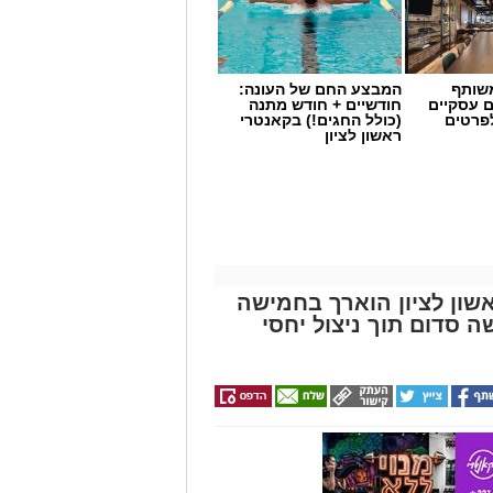
שותף
המבצע החם של העונה:
ם עסקיים
חודשיים + חודש מתנה
לפרטים
(כולל החגים!) בקאנטרי
ראשון לציון
שון לציון הוארך בחמישה
סדום תוך ניצול יחסי
שימוש במוצרי שיער נוספים שנתפסו
י רשת "מרכז ההחלקות".
 הושלמו לכלל המוצרים שנאספו
ריאות שפורסמה בחודש יולי.