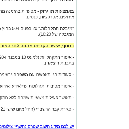
.
באמצעות תו ירוק -
מסעדות בהזמנה מראש
אירועים, אטרקציות, כנסים.
.
*מגבלת התקה
המגבלה של 10:20).
.
בנוסף, אישר הקבינט מתווה לחג הפורי
.
בתכנית היציאה).
.
- סעודות חג יתאפשרו עם משפחה גרעינית
.
- איסור מסיבות, תהלוכות עדלאידע ואירו
.
- תאושר פעילות משאיות שמחה ללא התקה
.
- סגירת קבר הרשב״י (החל מיום שישי 19.2.21 ועד ליום ראשון 21.2.21).
.
.
יש לכם מידע חשוב שטרם נחשף? צילומים