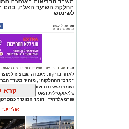
משרד הבריאות באזהרה חמור
החלקת השיער האלה, בהם הת
לשימוש
מנהל האתר
07.08.26 / 08:34
תגים:
משרד הבריאות
,
חומרים מסוכנים
,
מרכז ההחלקו
לאחר בדיקות מעבדה שבוצעו למוצר
"מרכז ההחלקות", מזהיר משרד הברי
ושמפו שאינם רשומים כחוק. בחלק 
קרא ע
גליאוקסילית האסורה לשימוש בהחלק
פורמאלדהיד - חומר המוגדר כמסרטן
אולי יעניי