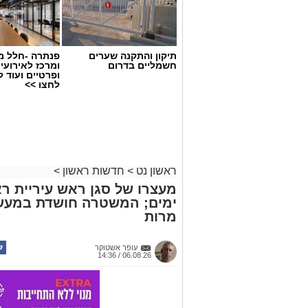
תיקון והתקנה שערים
פנתרה -חלל מ
חשמליים בדרום
ומרכז לאירועי
ופרטיים ועוד 
לחצו >>
ראשון נט
>
חדשות ראשון
>
מעצרו של סגן ראש עיריית רא
ימים; המשטרה חושדת במעשה 
מרות
צילומים: משרד הבריאות
משרד הבריאות פרסם אזהרה לציבור מפני 
עופר אשטוקר
במסגרת מבצע פיקוח שנערך בתשעה סניפ
06.08.26 / 14:36
האזהרה מתפרסמת לאחר שבדיקות מעבדה
במהלך המבצע, ובהמשך להודעת משרד הב