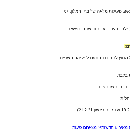
, פעילות מלאה של בתי המלון, גני
לות:* 20 בפנים ו-50 בחוץ (מלבד בערים אדומות שבהן תישאר
ם:
- איסור התקהלויות (למעט 10 במבנה ו-20 מחוץ למבנה בהתאם לפעימה השנייה
 בלבד.
עים רבי משתתפים.
לות.
 מאירוע חדשותי? מצאתם טעות