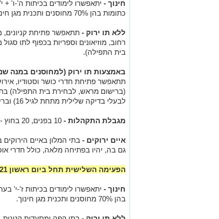
חינוך -
יתאפשרו לימודים בכיתות ה'-ו' + י"
כתומות בהן 70% מחוסנים ותכנית מגן חינוך.
.
ללא תו ירוק -
תתאפשר פתיחת קניונים, מר
בית התפילה).
.
באמצעות תו ירוק (למחוסנים במנה שני
תתאפשר פתיחת חדרי כושר וסטודיו, אירוע
(ברישום מראש, לבחירת בית התפילה) בתי 
לבעלי בדיקה שלילית מתחת לגיל 16) ובריכות שחייה.
.
מגבלת התקהלות -
10 בפנים, 20 בחוץ - תיכנס לתוקף ביום שישי, ה-19.2.21.
.
איים ירוקים -
בתי המלון באיים הירוקים 
גם בה, יהיו בפתיחה מלאה, כולל חדרי אוכ
.
הפעימה השלישית תחל ביום ראשון 7.3.21
.
חינוך -
יתאפשרו לימודים בכיתות ז'-י' בערי
בהן 70% מחוסנים ותכנית מגן חינוך.
.
ללא תו ירוק -
בתי קפה ומסעדות קטנות.