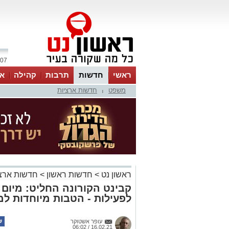
07 אוגוסט 2026 / 20:07
ראשי
חדשות
תרבות
קהילה
או
משפט
חדשות ארציות
|
ראשון נט
>
חדשות ראשון
>
חדשות ארצי
קבינט הקורונה החליט: מיום
לפעילות - הטבות מיוחדות למ
עופר אשטוקר
16.02.21 / 06:02