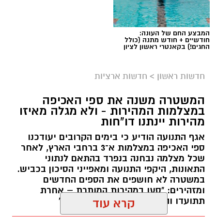
המבצע החם של העונה:
חודשיים + חודש מתנה (כולל
החגים!) בקאנטרי ראשון לציון
חדשות ראשון
>
חדשות ארציות
המשטרה משנה את ספי האכיפה
במצלמות המהירות - ולא מגלה מאיזו
מהירות יינתנו דו"חות
אגף התנועה הודיע כי בימים הקרובים יעודכנו
ספי האכיפה במצלמות א־3 ברחבי הארץ, לאחר
שכל מצלמה נבחנה בנפרד בהתאם לנתוני
התאונות, היקפי התנועה ומאפייני הסיכון בכביש.
במשטרה לא חושפים את הספים החדשים
ומזהירים: "סעו במהירות המותרת – אחרת
תתועדו והדו"ח יישלח ישירות אליכם"
קרא עוד