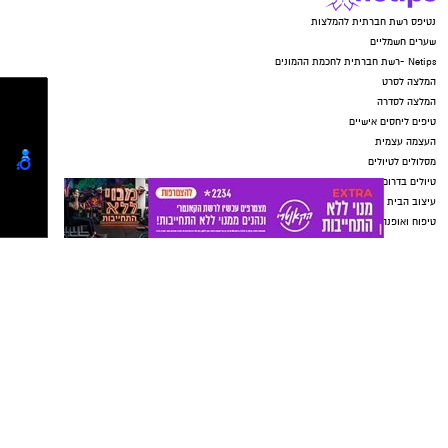
יש לכם מידע חשוב שטרם נחשף? צילומים מאירוע
חדשותי? מצאתם טעות בכתבה? נשמח שתשתפו
נטיפס רשת חברתית להמלצות
אותנו
שערים חשמליים
Netips -רשת חברתית לחכמת ההמונים
המלצה לסרט
המלצה לסדרה
טיפים ליחסים אישיים
העצמה עצמית
מסלולים לטיולים
טיולים בדרום
עיצוב הבית
טיפוח ואופנה
דיאטה
יחסי מין
מתכונים
הורים וילדים
תיקון שער חשמלי בראשון לציון
מקומון אשדוד
ישראל נט
נדל"ן באשדוד
ישראל נט