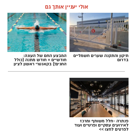
עופר אשטוקר / 17:26 09.08.26
אולי יעניין אותך גם
תגים:
מצלמות מהירות
,
עדכון סף האכיפה במצלמות
תיקון והתקנה שערים חשמליים
המבצע החם של העונה:
מהירות
בדרום
חודשיים + חודש מתנה (כולל
החגים!) בקאנטרי ראשון לציון
פנתרה -חלל משותף ומרכז
לאירועים עסקיים ופרטיים ועוד
לפרטים לחצו >>