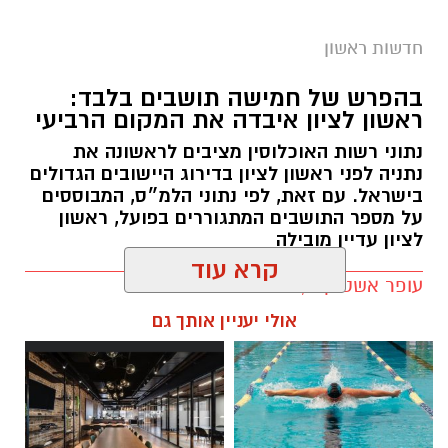
חדשות ראשון
צילום: דוברות המשטרה
בהפרש של חמישה תושבים בלבד:
ראשון לציון איבדה את המקום הרביעי
אגף התנועה של משטרת ישראל נערך לשינוי
נתוני רשות האוכלוסין מציבים לראשונה את
משמעותי באופן האכיפה באמצעות מצלמות
נתניה לפני ראשון לציון בדירוג היישובים הגדולים
המהירות. בימים הקרובים צפויים להיכנס לתוקף
בישראל. עם זאת, לפי נתוני הלמ״ס, המבוססים
על מספר התושבים המתגוררים בפועל, ראשון
ספי אכיפה מעודכנים במצלמות א־3 המוצבות
לציון עדיין מובילה
בדרכים ובצמתים ברחבי הארץ.
עופר אשטוקר / 10:50 09.08.26
המהלך מגיע על רקע הקטל המתמשך בכבישים.
קרא עוד
במשטרה מציינים כי בשנה האחרונה נהרגו מאות
בני אדם בתאונות דרכים ואלפים נוספים נפצעו
אולי יעניין אותך גם
בדרגות שונות – נתונים שלדברי אגף התנועה
מחייבים החמרה והתאמה של האכיפה לתנאי
השטח ולמוקדי הסיכון.
תגים:
אוכלוסיית ראשון לציון