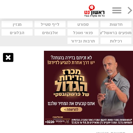
חדשות
ספורט
לייף סטייל
מגזין
מופעים בראשל"צ
פנאי ואוכל
אלבומים
הבלוגים
רכילות
תרבות ובידור