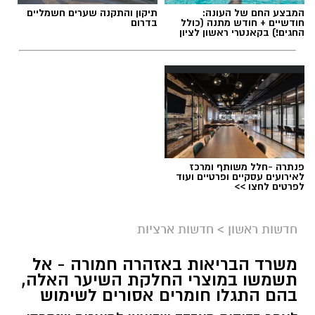
המבצע החם של העונה:
תיקון והתקנה שערים חשמליים
חודשיים + חודש מתנה (כולל
בדרום
החגים!) בקאנטרי ראשון לציון
פנתרה -חלל משותף ומרכז
לאירועים עסקיים ופרטיים ועוד
לפרטים לחצו >>
חדשות ראשון
>
חדשות ארציות
משרד הבריאות באזהרה חמורה - אל
תשמשו במוצרי החלקת השיער האלה,
בהם התגלו חומרים אסורים לשימוש