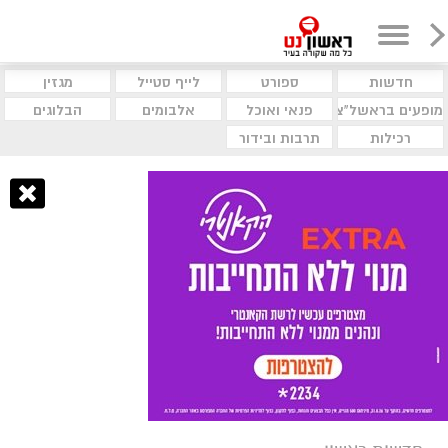
חדשות
ספורט
לייף סטייל
מגזין
מופעים בראשל"צ
פנאי ואוכל
אלבומים
הבלוגים
רכילות
תרבות ובידור