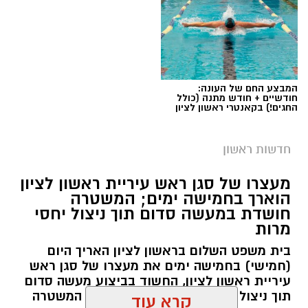
המבצע החם של העונה:
חודשיים + חודש מתנה (כולל
החגים!) בקאנטרי ראשון לציון
חדשות ראשון
צילומים: משרד הבריאות
מעצרו של סגן ראש עיריית ראשון לציון
הוארך בחמישה ימים; המשטרה
משרד הבריאות פרסם אזהרה לציבור מפני שימוש
חושדת במעשה סדום תוך ניצול יחסי
מרות
במוצרי שיער נוספים שנתפסו במסגרת מבצע
פיקוח שנערך בתשעה סניפי רשת "מרכז
בית משפט השלום בראשון לציון האריך היום
(חמישי) בחמישה ימים את מעצרו של סגן ראש
ההחלקות".
עיריית ראשון לציון, החשוד בביצוע מעשה סדום
תוך ניצול יחסי מרות בעובדת עירייה. המשטרה
האזהרה מתפרסמת לאחר שבדיקות מעבדה