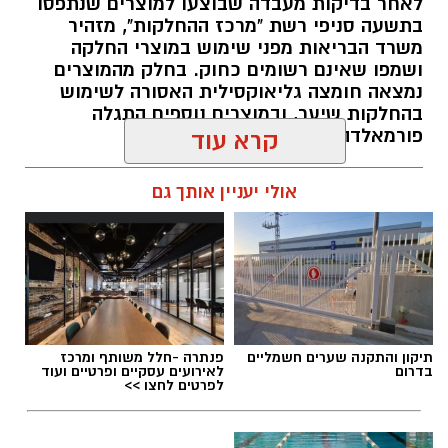
לאחר בדיקות מעבדה שבוצעו למוצרים שנתפסו
בתשעה סניפי רשת "מרכז ההחלקות", מזהיר
משרד הבריאות מפני שימוש במוצרי החלקה
ושמפו שאינם רשומים כחוק. בחלק מהמוצרים
נמצאה חומצה גליאוקסילית האסורה לשימוש
בהחלקות שיער, ובמוצרים נוספים התגלה
פורמאלדהיד - חומר המוגדר כמסרטן
קרא עוד
מנהל האתר / 08:34 07.08.26
אולי יעניין אותך גם
תגים:
משרד הבריאות
,
חומרים מסוכנים
,
מרכז
תיקון והתקנה שערים חשמליים
פנתרה -חלל משותף ומרכז
ההחלקות
בדרום
לאירועים עסקיים ופרטיים ועוד
לפרטים לחצו >>