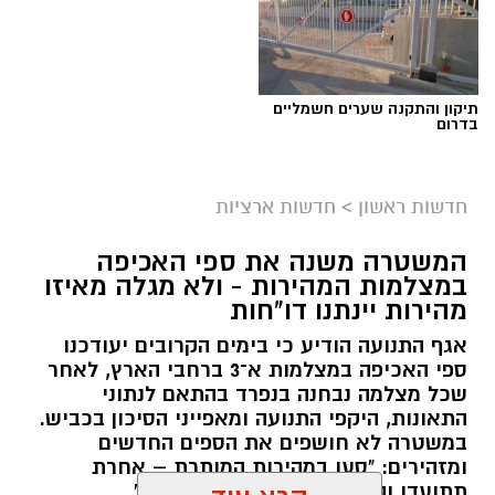
צילום: דוברות זק״א
תיקון והתקנה שערים חשמליים
בדרום
גבר בן 43 אותר הערב (ראשון) ללא רוח חיים בבית
ברחוב אנילביץ’ בראשון לציון.
חדשות ראשון
>
חדשות ארציות
על פי הודעת זק”א, סמוך לשעה 18:10 התקבל דיווח
המשטרה משנה את ספי האכיפה
במוקד הארגון על הגבר שאותר בבית כשהוא ללא
במצלמות המהירות - ולא מגלה מאיזו
רוח חיים.
מהירות יינתנו דו"חות
אגף התנועה הודיע כי בימים הקרובים יעודכנו
מתנדבי זק”א מרחב שפלה הוזעקו למקום ופעלו
ספי האכיפה במצלמות א־3 ברחבי הארץ, לאחר
בזירה לטיפול בכבוד המת.
שכל מצלמה נבחנה בנפרד בהתאם לנתוני
התאונות, היקפי התנועה ומאפייני הסיכון בכביש.
בשלב זה לא נמסרו פרטים נוספים על נסיבות
במשטרה לא חושפים את הספים החדשים
המקרה.
ומזהירים: "סעו במהירות המותרת – אחרת
תתועדו והדו"ח יישלח ישירות אליכם"