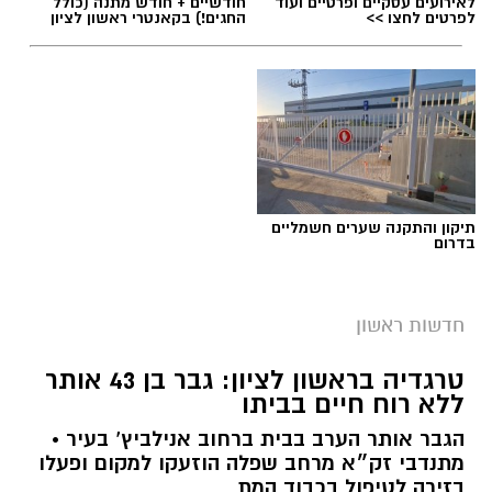
לאירועים עסקיים ופרטיים ועוד
חודשיים + חודש מתנה (כולל
לפרטים לחצו >>
החגים!) בקאנטרי ראשון לציון
צילום: דוברות איחוד הצלה
תיקון והתקנה שערים חשמליים
בדרום
תאונת דרכים אירעה הערב ברחוב משה דיין
בראשון לציון, בה היו מעורבים שני כלי רכב.
חדשות ראשון
שלושה בני אדם כבני 45 נפצעו באורח קל וקיבלו
טיפול רפואי בזירה.
טרגדיה בראשון לציון: גבר בן 43 אותר
ללא רוח חיים בביתו
צוותים של מגן דוד אדום ומתנדבי איחוד הצלה
הגבר אותר הערב בבית ברחוב אנילביץ’ בעיר •
הוזעקו לזירת התאונה ברחוב משה דיין בראשון
מתנדבי זק״א מרחב שפלה הוזעקו למקום ופעלו
לציון.
בזירה לטיפול בכבוד המת