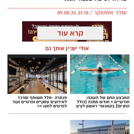
בתאונה, שבה היו מעורבים שני כלי רכב, נפגעו
עופר אשטוקר / 21:18 09.08.26
שלושה בני אדם כבני 45. צוותי הרפואה העניקו
להם טיפול רפואי ראשוני, ומצבם הוגדר קל.
קרא עוד
נסיבות התאונה נבדקות.
אולי יעניין אותך גם
תגים:
טרגדיה בראשון לציון
יש לכם מידע חשוב שטרם נחשף? צילומים מאירוע
חדשותי? מצאתם טעות בכתבה? נשמח שתשתפו
אותנו
המבצע החם של העונה:
פנתרה -חלל משותף ומרכז
חודשיים + חודש מתנה (כולל
לאירועים עסקיים ופרטיים ועוד
החגים!) בקאנטרי ראשון לציון
לפרטים לחצו >>