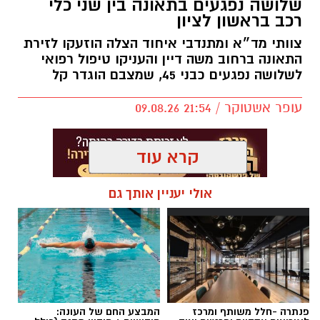
שלושה נפגעים בתאונה בין שני כלי
רכב בראשון לציון
צוותי מד״א ומתנדבי איחוד הצלה הוזעקו לזירת
התאונה ברחוב משה דיין והעניקו טיפול רפואי
לשלושה נפגעים כבני 45, שמצבם הוגדר קל
עופר אשטוקר / 21:54 09.08.26
קרא עוד
אולי יעניין אותך גם
תגים:
תאונת דרכים בראשון לציון
פנתרה -חלל משותף ומרכז
המבצע החם של העונה: