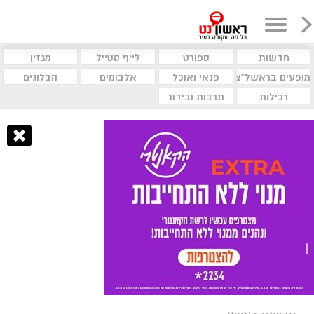
חדשות
ספורט
לייף סטייל
מגזין
מופעים בראשל"צ
פנאי ואוכל
אלבומים
הבלוגים
רכילות
תרבות ובידור