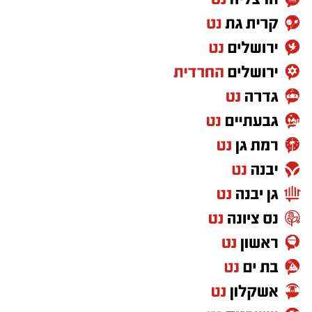
השטח ולמוקדי הסיכון.
לקראת השינוי ערך אגף התנועה בחינה מקצועית
ומקיפה של מערך מצלמות המהירות. בניגוד
לקביעת רף אחיד בלבד, במשטרה מדגישים כי
בוצעה
הערכה פרטנית לכל מצלמה ומצלמה
, תוך
בחינת מאפייני הדרך שבה היא מוצבת, היקפי
התנועה באזור, נתוני תאונות הדרכים, מספר
הנפגעים ומאפייני הסיכון בכל מקטע.
בתום הבדיקה החליט ראש אגף התנועה, ניצב חיים
שמואלי, לעדכן את ספי האכיפה בהתאם לניתוח
שנערך ולתנאי הדרך בפועל. במשטרה מסבירים כי
המטרה היא למקד את האכיפה במיוחד במקומות
שבהם קיימת סכנה מוגברת למשתמשי הדרך.
מה שלא נמסר לציבור הוא הנתון שמעניין נהגים