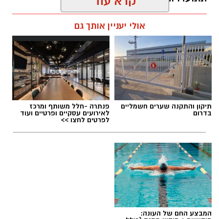
קרא עוד
עופר אשטוקר / 17:26 09.08.26
אולי יעניין אותך גם
יש לכם מידע חשוב שטרם נחשף? צילומים מאירוע
חדשותי? מצאתם טעות בכתבה? נשמח שתשתפו
אותנו
תגים:
מצלמות מהירות
,
עדכון סף האכיפה במצלמות
תיקון והתקנה שערים חשמליים
פנתרה -חלל משותף ומרכז
מהירות
בדרום
לאירועים עסקיים ופרטיים ועוד
לפרטים לחצו >>
המבצע החם של העונה: