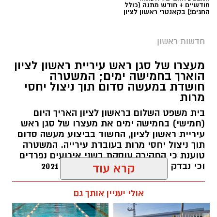
חודשיים + חודש מתנה (כולל
החגים!) בקאנטרי ראשון לציון
חדשות ראשון
מעצרו של סגן ראש עיריית ראשון לציון
הוארך בחמישה ימים; המשטרה
חושדת במעשה סדום תוך ניצול יחסי
מרות
בית משפט השלום בראשון לציון האריך היום
(חמישי) בחמישה ימים את מעצרו של סגן ראש
עיריית ראשון לציון, החשוד בביצוע מעשה סדום
תוך ניצול יחסי מרות בעובדת עירייה. המשטרה
טוענת כי החקירה עוסקת בשני אירועים נפרדים
וכי נבדק חשד למקרים נוספים משנת 2021
קרא עוד
עופר אשטוקר / 14:36 06.08.26
אולי יעניין אותך גם