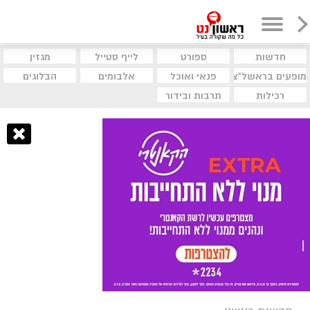
חדשות
ספורט
לייף סטייל
מגזין
מופעים בראשל"צ
פנאי ואוכל
אלבומים
הבלוגים
רכילות
תרבות ובידור