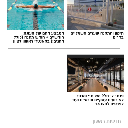
תגים:
הטרדה מינית
,
מעצר סגן ראש עיריית ראשון
תיקון והתקנה שערים חשמליים
המבצע החם של העונה:
לציון
בדרום
חודשיים + חודש מתנה (כולל
החגים!) בקאנטרי ראשון לציון
פנתרה -חלל משותף ומרכז
לאירועים עסקיים ופרטיים ועוד
לפרטים לחצו >>
חדשות ראשון