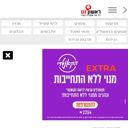
חדשות
ספורט
לייף סטייל
מגזין
מופעים בראשל"צ
פנאי ואוכל
אלבומים
הבלוגים
רכילות
תרבות ובידור