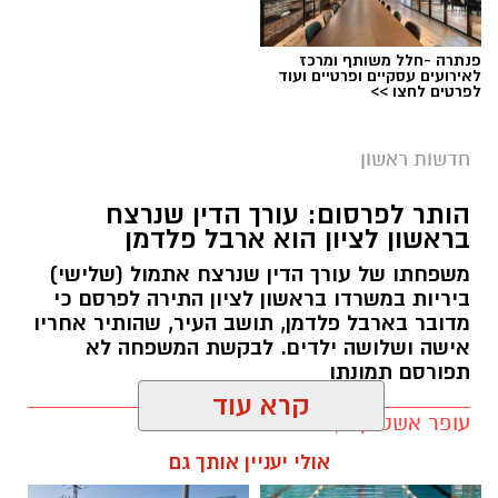
לנפגעות נוספות, ככל שישנן, לפנות ולהגיש תלונה.
פנתרה -חלל משותף ומרכז
נכון לעכשיו חל איסור על פרסום שמו של החשוד.
לאירועים עסקיים ופרטיים ועוד
לפרטים לחצו >>
החקירה נמשכת, וכלל החשדות נגדו נמצאים
בבדיקה. יודגש כי בשלב זה מדובר בחשדות בלבד,
חדשות ראשון
והחשוד נהנה מחזקת החפות כל עוד לא הורשע
בדין.
הותר לפרסום: עורך הדין שנרצח
בראשון לציון הוא ארבל פלדמן
משפחתו של עורך הדין שנרצח אתמול (שלישי)
יש לכם מידע חשוב שטרם נחשף? צילומים מאירוע
ביריות במשרדו בראשון לציון התירה לפרסם כי
מדובר בארבל פלדמן, תושב העיר, שהותיר אחריו
חדשותי? מצאתם טעות בכתבה? נשמח שתשתפו
אישה ושלושה ילדים. לבקשת המשפחה לא
אותנו
תפורסם תמונתו
קרא עוד
עופר אשטוקר / 11:17 05.08.26
רשת הקאנטרי
אולי יעניין אותך גם