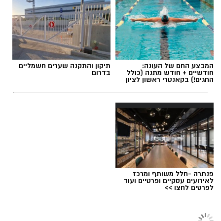
על רקע התקופה המאתגרת והחשש של רבים
להתחייב למסגרות ארוכות טווח
,
רשת הקאנטרי
,
הרשת המובילה בישראל למרכזי ספורט, נופש
תגים:
רצח עורך הדין ארבל פלדמן
וקהילה, משיקה מסלול מנוי חדש שמבוסס על אמון
בלקוחות
–
ללא התחייבות וללא דמי ביטול
.
המבצע החם של העונה:
תיקון והתקנה שערים חשמליים
חודשיים + חודש מתנה (כולל
בדרום
החגים!) בקאנטרי ראשון לציון
פנתרה -חלל משותף ומרכז
לאירועים עסקיים ופרטיים ועוד
לפרטים לחצו >>
אילוסטרציה נר זיכרון
רשת הקאנטרי