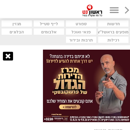
חדשות
ספורט
לייף סטייל
מגזין
מופעים בראשל"צ
פנאי ואוכל
אלבומים
הבלוגים
רכילות
תרבות ובידור