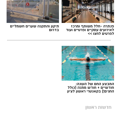
תגים:
הטרדה מינית
,
מעצר סגן ראש עיריית ראשון
פנתרה -חלל משותף ומרכז
תיקון והתקנה שערים חשמליים
לציון
לאירועים עסקיים ופרטיים ועוד
בדרום
לפרטים לחצו >>
המבצע החם של העונה:
חודשיים + חודש מתנה (כולל
החגים!) בקאנטרי ראשון לציון
חדשות ראשון