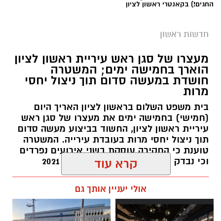
החגים!) בקאנטרי ראשון לציון
חדשות ראשון
מעצרו של סגן ראש עיריית ראשון לציון
הוארך בחמישה ימים; המשטרה
חושדת במעשה סדום תוך ניצול יחסי
מרות
בית משפט השלום בראשון לציון האריך היום
(חמישי) בחמישה ימים את מעצרו של סגן ראש
עיריית ראשון לציון, החשוד בביצוע מעשה סדום
תוך ניצול יחסי מרות בעובדת עירייה. המשטרה
טוענת כי החקירה עוסקת בשני אירועים נפרדים
וכי נבדק חשד למקרים נוספים משנת 2021
קרא עוד
עופר אשטוקר / 14:36 06.08.26
אולי יעניין אותך גם