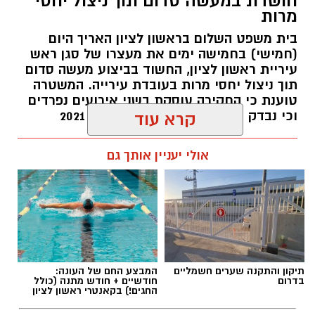
חושדת במעשה סדום תוך ניצול יחסי
מרות
בית משפט השלום בראשון לציון האריך היום
(חמישי) בחמישה ימים את מעצרו של סגן ראש
עיריית ראשון לציון, החשוד בביצוע מעשה סדום
תוך ניצול יחסי מרות בעובדת עירייה. המשטרה
טוענת כי החקירה עוסקת בשני אירועים נפרדים
וכי נבדק חשד למקרים נוספים משנת 2021
קרא עוד
עופר אשטוקר / 14:36 06.08.26
אולי יעניין אותך גם
תגים:
הטרדה מינית
,
מעצר סגן ראש עיריית ראשון
תיקון והתקנה שערים חשמליים
המבצע החם של העונה:
לציון
בדרום
חודשיים + חודש מתנה (כולל
החגים!) בקאנטרי ראשון לציון