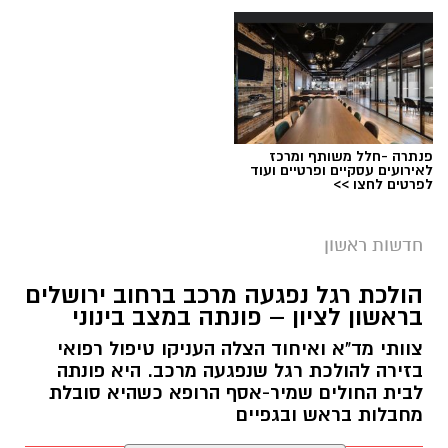
פנתרה -חלל משותף ומרכז
לאירועים עסקיים ופרטיים ועוד
לפרטים לחצו >>
חדשות ראשון
מעצר חשוד
הולכת רגל נפגעה מרכב ברחוב ירושלים
בראשון לציון – פונתה במצב בינוני
בית משפט השלום בראשון לציון האריך היום
צוותי מד"א ואיחוד הצלה העניקו טיפול רפואי
(חמישי) בחמישה ימים את מעצרו של סגן ראש
בזירה להולכת רגל שנפגעה מרכב. היא פונתה
עיריית ראשון לציון, שנעצר אתמול במסגרת חקירה
לבית החולים שמיר-אסף הרופא כשהיא סובלת
מחבלות בראש ובגפיים
של יחידת ההונאה במחוז מרכז, בחשד לביצוע
מעשה סדום תוך ניצול יחסי מרות בעובדת בעירייה.