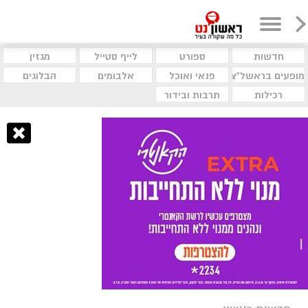
חדשות
ספורט
לייף סטייל
מגזין
מופעים בראשל"צ
פנאי ואוכל
אלבומים
הבלוגים
רכילות
תרבות ובידור