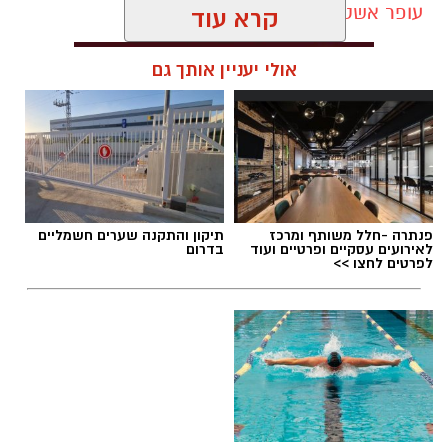
עופר אשטוקר / 11:31 06.08.26
החקירה נפתחה בעקבות תלונה שהגישה העובדת,
קרא עוד
המתייחסת לשני מקרים שונים. במשטרה בודקים
גם חשד לאירועים נוספים שהתרחשו, על פי החשד,
אולי יעניין אותך גם
החל משנת 2021, ובכוונתם לערוך עימות בין החשוד
לבין המתלוננת.
תגים:
תאונת דרכים בראשון לציון
לפי המשטרה, החקירה מתנהלת זה כחודשיים
והועברה מתחנת ראשון לציון ליחידת ההונאה
המרכזית. לאחר תקופה של חקירה סמויה הפכה
פנתרה -חלל משותף ומרכז
תיקון והתקנה שערים חשמליים
החקירה לגלויה, והחשוד נעצר והובא לבית
לאירועים עסקיים ופרטיים ועוד
בדרום
המשפט. במקביל ביקשה המשטרה להתיר את
לפרטים לחצו >>
פרסום שמו, במטרה לאפשר לנפגעות נוספות, ככל
שישנן, לפנות ולהגיש תלונה.
במהלך הדיון ביקשה המשטרה להאריך את המעצר
בשמונה ימים. נציג המשטרה ציין כי החשדות