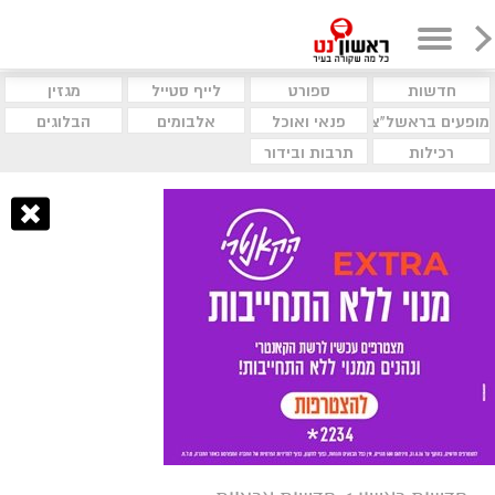
חדשות
ספורט
לייף סטייל
מגזין
מופעים בראשל"צ
פנאי ואוכל
אלבומים
הבלוגים
רכילות
תרבות ובידור