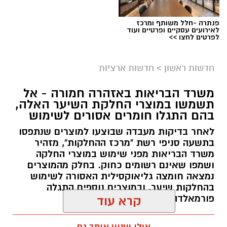
פנתרה -חלל משותף ומרכז
לאירועים עסקיים ופרטיים ועוד
לפרטים לחצו >>
חדשות ראשון
>
חדשות ארציות
משרד הבריאות באזהרה חמורה - אל
תשמשו במוצרי החלקת השיער האלה,
בהם התגלו חומרים אסורים לשימוש
לאחר בדיקות מעבדה שבוצעו למוצרים שנתפסו
בתשעה סניפי רשת "מרכז ההחלקות", מזהיר
משרד הבריאות מפני שימוש במוצרי החלקה
ושמפו שאינם רשומים כחוק. בחלק מהמוצרים
נמצאה חומצה גליאוקסילית האסורה לשימוש
בהחלקות שיער, ובמוצרים נוספים התגלה
פורמאלדהיד - חומר המוגדר כמסרטן
קרא עוד
מנהל האתר / 08:34 07.08.26