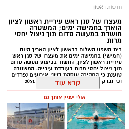
חדשות ראשון
צילומים: משרד הבריאות
מעצרו של סגן ראש עיריית ראשון לציון
הוארך בחמישה ימים; המשטרה
משרד הבריאות פרסם אזהרה לציבור מפני שימוש
חושדת במעשה סדום תוך ניצול יחסי
מרות
במוצרי שיער נוספים שנתפסו במסגרת מבצע
פיקוח שנערך בתשעה סניפי רשת "מרכז
בית משפט השלום בראשון לציון האריך היום
(חמישי) בחמישה ימים את מעצרו של סגן ראש
ההחלקות".
עיריית ראשון לציון, החשוד בביצוע מעשה סדום
תוך ניצול יחסי מרות בעובדת עירייה. המשטרה
האזהרה מתפרסמת לאחר שבדיקות מעבדה
טוענת כי החקירה עוסקת בשני אירועים נפרדים
הושלמו לכלל המוצרים שנאספו במהלך המבצע,
וכי נבדק חשד למקרים נוספים משנת 2021
קרא עוד
ובהמשך להודעת משרד הבריאות שפורסמה בחודש
יולי.
עופר אשטוקר / 14:36 06.08.26
אולי יעניין אותך גם
בין המוצרים שנמצאו ואינם רשומים במאגרי משרד
הבריאות, ולכן חל איסור לשווקם: