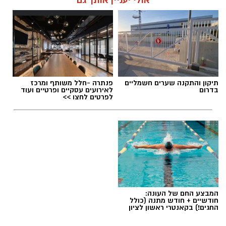
אולי יעניין אותך גם
תגים:
משרד הבריאות
,
חומרים מסוכנים
,
מרכז
תיקון והתקנה שערים חשמליים
פנתרה -חלל משותף ומרכז
ההחלקות
בדרום
לאירועים עסקיים ופרטיים ועוד
לפרטים לחצו >>
המבצע החם של העונה:
חודשיים + חודש מתנה (כולל
החגים!) בקאנטרי ראשון לציון