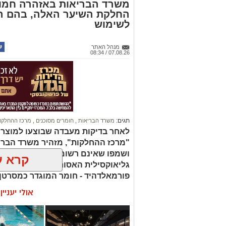
משרד הבריאות באזהרה חמור
החלקת השיער האלה, בהם הת
לשימוש
מנהל האתר
07.08.26 / 08:34
תגים:
משרד הבריאות
,
חומרים מסוכנים
,
מרכז ההחלקו
לאחר בדיקות מעבדה שבוצעו למוצר
"מרכז ההחלקות", מזהיר משרד הברי
ושמפו שאינם רשומים כחוק. בחלק 
קרא ע
גליאוקסילית האסורה לשימוש בהחלק
פורמאלדהיד - חומר המוגדר כמסרטן
אולי יעניי