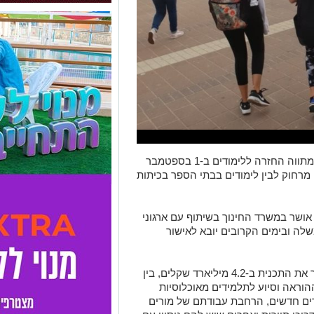
שר החינוך יואב גלנט הציג הבוקר (ד') את מתווה החזרה ללימודים ב-1 בספטמבר
מרחוק לבין לימודים בבתי הספר בכיתות
אושר במשרד החינוך בשיתוף עם ארגוני
לה ובימים הקרובים יובא לאישור
לבקשת משרד החינוך, תקצב משרד האוצר את התכנית ב-4.2 מיליארד שקלים, בין
ההוראה וסיוע לתלמידים מאוכלוסיות
רים חדשים, הרחבת עבודתם של מורים