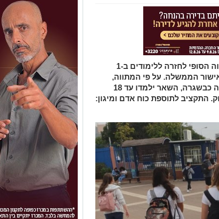
שר החינוך הציג הבוקר (ד') את המתווה הסופי לחזרה ללימודים ב-1
ישור הממשלה. על פי המתווה,
כיתות גן, א' ו-ב' יפעלו במתכונת מלאה כבשגרה, השאר ילמדו עד 18
. התקציב לתוספת כוח אדם ומיגון: