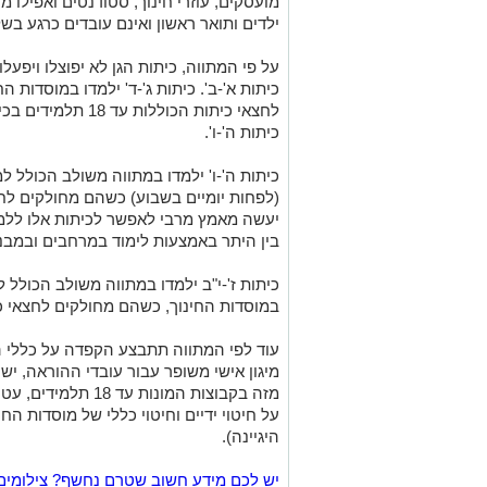
מועסקים, עוזרי חינוך, סטודנטים
ואפילו מד
ילדים ותואר ראשון ואינם עובדים כרגע בשל
על פי המתווה, כיתות הגן לא יפוצלו ויפע
כיתות א'-ב'. כיתות ג'-ד' ילמדו במוסדות
לחצאי כיתות הכוללו
כיתות ה'-ו'.
כיתות ה'-ו' ילמדו במתווה משולב הכולל ל
בין היתר באמצעות לימוד במרחבים ובמבני
במוסדות החינוך, כשהם מחולקים לחצאי כיתות (עד 18 תלמ
עוד לפי המתווה תתבצע הקפדה על כללי הי
מזה בקבוצות המונות 
על חיטוי ידיים וחיטוי כללי של מוסדות החי
היגיינה).
יש לכם מידע חשוב שטרם נחשף? צילומים