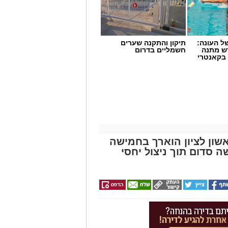
 העונה:
תיקון והתקנה שערים
דש מתנה
חשמליים בדרום
 בקאנטרי
שון לציון הוארך בחמישה
סדום תוך ניצול יחסי
שימוש במוצרי שיער נוספים שנתפסו
י רשת "מרכז ההחלקות".
 הושלמו לכלל המוצרים שנאספו
ריאות שפורסמה בחודש יולי.