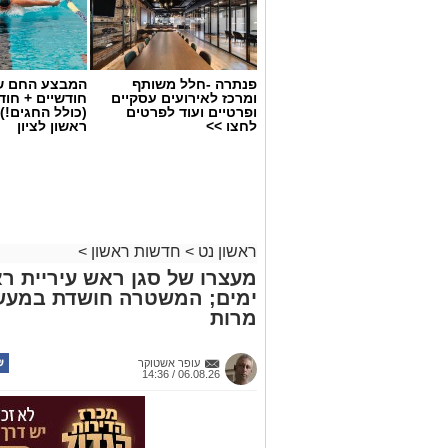
פנתרה -חלל משותף
המבצע החם של
ומרכז לאירועים עסקיים
חודשיים + חו
ופרטיים ועוד לפרטים
(כולל החגים!)
לחצו >>
ראשון לציון
ראשון נט
>
חדשות ראשון
>
מעצרו של סגן ראש עיריית רא
ימים; המשטרה חושדת במעשה 
מרות
צילומים: משרד הבריאות
משרד הבריאות פרסם אזהרה לציבור מפני 
עופר אשטוקר
במסגרת מבצע פיקוח שנערך בתשעה סניפ
06.08.26 / 14:36
האזהרה מתפרסמת לאחר שבדיקות מעבדה
במהלך המבצע, ובהמשך להודעת משרד הב