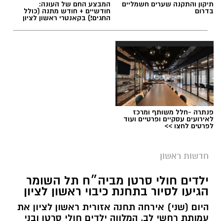
תיקון והתקנה שערים חשמליים
המבצע החם של העונה:
בדרום
חודשיים + חודש מתנה (כולל
החגים!) בקאנטרי ראשון לציון
פנתרה -חלל משותף ומרכז
לאירועים עסקיים ופרטיים ועוד
לפרטים לחצו >>
ארכיון זק״א
אירוע טרגי נוסף בראשון לציון: גבר בן 56 אותר
חדשות ראשון
הערב (שני) ללא רוח חיים בבית ברחוב מבצע
ילדים חולי סרטן מביה״ח תל השומר
נחשון בעיר.
הגיעו לסיור בתחנת כיבוי ראשון לציון
מתנדבי זק”א מרחב שפלה הוזעקו למקום ופועלים
היום (שני) אירחה תחנה אזורית ראשון לציון את
בזירה לטיפול בכבוד המת.
עמותת רחשי לב, המלווה ילדים חולי סרטן ובני