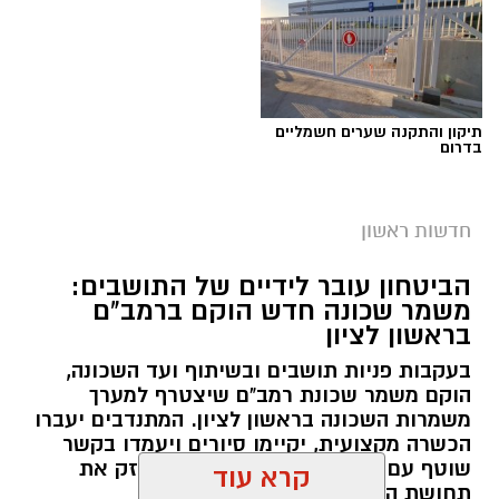
צפו בתמונות:
תיקון והתקנה שערים חשמליים
בדרום
חדשות ראשון
הביטחון עובר לידיים של התושבים:
משמר שכונה חדש הוקם ברמב"ם
בראשון לציון
בעקבות פניות תושבים ובשיתוף ועד השכונה,
צילום: כיבוי והצלה ראשון לציון
הוקם משמר שכונת רמב"ם שיצטרף למערך
משמרות השכונה בראשון לציון. המתנדבים יעברו
הכשרה מקצועית, יקיימו סיורים ויעמדו בקשר
שוטף עם החברה לביטחון במטרה לחזק את
תחושת הביטחון והמוגנות בשכונה