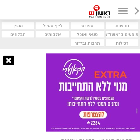
חדשות
ספורט
לייף סטייל
מגזין
מופעים בראשל"צ
פנאי ואוכל
אלבומים
הבלוגים
רכילות
תרבות ובידור