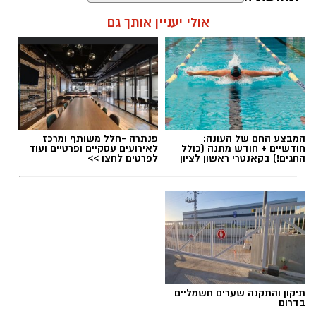
קרא עוד
עופר אשטוקר / 11:01 10.08.26
אולי יעניין אותך גם
תגים:
משמר שכונת רמב"ם ראשון לציון
המבצע החם של העונה:
פנתרה -חלל משותף ומרכז
חודשיים + חודש מתנה (כולל
לאירועים עסקיים ופרטיים ועוד
החגים!) בקאנטרי ראשון לציון
לפרטים לחצו >>