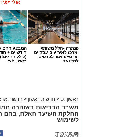
אולי יעניי
פנתרה -חלל משותף
המבצע החם של
ומרכז לאירועים עסקיים
חודשיים + חו
ופרטיים ועוד לפרטים
(כולל החגים!)
לחצו >>
ראשון לציון
ראשון נט
>
חדשות ראשון
>
חדשות ארצי
משרד הבריאות באזהרה חמור
החלקת השיער האלה, בהם הת
לשימוש
מנהל האתר
07.08.26 / 08:34