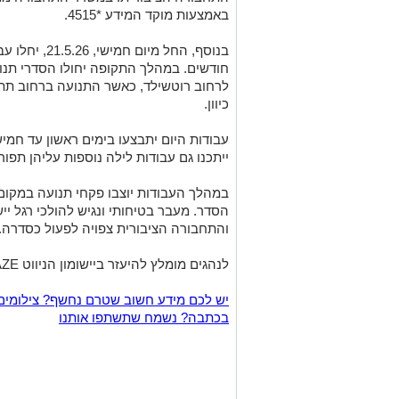
באמצעות מוקד המידע *4515.
חודשים. במהלך התקופה יחולו הסדרי תנו
לרחוב רוטשילד, כאשר התנועה ברחוב תת
כיוון.
ייתכנו גם עבודות לילה נוספות עליהן תפו
במהלך העבודות יוצבו פקחי תנועה במקום 
הסדר. מעבר בטיחותי ונגיש להולכי רגל יי
והתחבורה הציבורית צפויה לפעול כסדרה.
לנהגים מומלץ להיעזר ביישומון הניווט WAZE ולהיערך לעומסי תנועה באזור.
יש לכם מידע חשוב שטרם נחשף? צילומים
בכתבה? נשמח שתשתפו אותנו