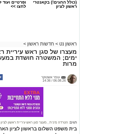
(כולל החגים!) בקאנטרי
ופרטיים ועוד 
ראשון לציון
לחצו >>
ראשון נט
>
חדשות ראשון
>
מעצרו של סגן ראש עיריית רא
ימים; המשטרה חושדת במעשה 
מרות
צילומים: משרד הבריאות
משרד הבריאות פרסם אזהרה לציבור מפני 
עופר אשטוקר
במסגרת מבצע פיקוח שנערך בתשעה סניפ
06.08.26 / 14:36
האזהרה מתפרסמת לאחר שבדיקות מעבדה
במהלך המבצע, ובהמשך להודעת משרד הב
בין המוצרים שנמצאו ואינם רשומים במאגרי
לשווקם:
תגים:
הטרדה מינית
,
מעצר סגן ראש עיריית ראשון לציון
בית משפט השלום בראשון לציון הארי
PREMIUM HAIR STRAIGHTENING