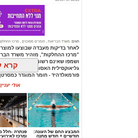
תגים:
משרד הבריאות
,
חומרים מסוכנים
,
מרכז ההחלקו
לאחר בדיקות מעבדה שבוצעו למוצר
"מרכז ההחלקות", מזהיר משרד הברי
ושמפו שאינם רשומים כחוק. בחלק 
קרא ע
גליאוקסילית האסורה לשימוש בהחלק
פורמאלדהיד - חומר המוגדר כמסרטן
אולי יעניי
המבצע החם של העונה:
פנתרה -חלל מ
חודשיים + חודש מתנה
ומרכז לאירועי