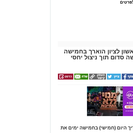
לפרטים
שון לציון הוארך בחמישה
סדום תוך ניצול יחסי
שימוש במוצרי שיער נוספים שנתפסו
י רשת "מרכז ההחלקות".
 הושלמו לכלל המוצרים שנאספו
ריאות שפורסמה בחודש יולי.
 משרד הבריאות, ולכן חל איסור
ך היום (חמישי) בחמישה ימים את
PROTEIN + MINERAL 