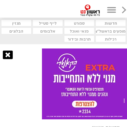
חדשות
ספורט
לייף סטייל
מגזין
מופעים בראשל"צ
פנאי ואוכל
אלבומים
הבלוגים
רכילות
תרבות ובידור