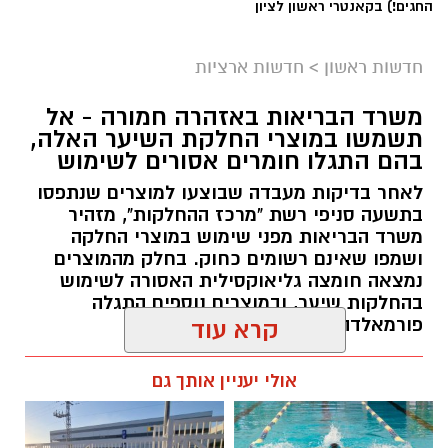
החגים!) בקאנטרי ראשון לציון
חדשות ראשון
>
חדשות ארציות
משרד הבריאות באזהרה חמורה - אל
תשמשו במוצרי החלקת השיער האלה,
בהם התגלו חומרים אסורים לשימוש
לאחר בדיקות מעבדה שבוצעו למוצרים שנתפסו
בתשעה סניפי רשת "מרכז ההחלקות", מזהיר
משרד הבריאות מפני שימוש במוצרי החלקה
ושמפו שאינם רשומים כחוק. בחלק מהמוצרים
נמצאה חומצה גליאוקסילית האסורה לשימוש
בהחלקות שיער, ובמוצרים נוספים התגלה
פורמאלדהיד - חומר המוגדר כמסרטן
קרא עוד
מנהל האתר / 08:34 07.08.26
אולי יעניין אותך גם