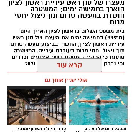
צילומים: משרד הבריאות
מעצרו של סגן ראש עיריית ראשון לציון
הוארך בחמישה ימים; המשטרה
משרד הבריאות פרסם אזהרה לציבור מפני שימוש
חושדת במעשה סדום תוך ניצול יחסי
מרות
במוצרי שיער נוספים שנתפסו במסגרת מבצע
פיקוח שנערך בתשעה סניפי רשת "מרכז
בית משפט השלום בראשון לציון האריך היום
(חמישי) בחמישה ימים את מעצרו של סגן ראש
ההחלקות".
עיריית ראשון לציון, החשוד בביצוע מעשה סדום
תוך ניצול יחסי מרות בעובדת עירייה. המשטרה
האזהרה מתפרסמת לאחר שבדיקות מעבדה
טוענת כי החקירה עוסקת בשני אירועים נפרדים
הושלמו לכלל המוצרים שנאספו במהלך המבצע,
וכי נבדק חשד למקרים נוספים משנת 2021
קרא עוד
ובהמשך להודעת משרד הבריאות שפורסמה בחודש
יולי.
עופר אשטוקר / 14:36 06.08.26
אולי יעניין אותך גם
בין המוצרים שנמצאו ואינם רשומים במאגרי משרד
הבריאות, ולכן חל איסור לשווקם:
PROTEIN + MINERAL PREMIUM HAIR
תגים:
הטרדה מינית
,
מעצר סגן ראש עיריית ראשון
STRAIGHTENING
המבצע החם של העונה:
פנתרה -חלל משותף ומרכז
לציון
Protein Mineral Premium Pre Treatment