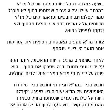
בשעה 17:15 התקבל דיווח במוקד 101 של מד"א
במרחב איילון על 3 נערים שנסחפו בחוף לא מוכרז
סמוך לפלמחים. חובשים ופראמדיקים של מד"א
מדווחים על 2 נערים כבני 15 שחולצו מהחוף ולא
נזקקו לטיפול רפואי.
צוותי מד"א נוספים מאבטחים רפואית את הסריקות
אחר הנער השלישי שנסחף.
לאחר כשעתיים מרגע הדיווח הראשוני, אותר הנער
על ידי שוטרי תחנת יבנה שסרקו את החוף - הוא
פונה על ידי צוותי מד"א במצב אנוש לבית החולים.
חובש בכיר במד"א חגי נתני וחובש בכיר מיחידת
האופנועים של מד"א יאיר הירש סיפרו: "קיבלנו
דיווח על שלושה נערים שנסחפו בחוף, כשאחד
מהם מנותק קשר. כשהגענו לחוף הובילו אותנו אל