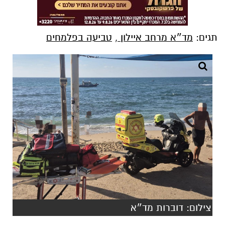
תגים:
מד״א מרחב איילון
,
טביעה בפלמחים
צילום: דוברות מד״א