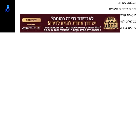
החשוד למתלוננת וכי מדובר בשני בגירים, ולכן
לשיטתו לא בוצעה עבירה.
בהחלטתו קבע השופט ישראל פת כי מחומר
החקירה עולה שהמתלוננת סיפרה על האירועים
בזמן אמת. עוד קבע כי בשלב זה קיים חשד סביר
נגד החשוד, לצד עילות של מסוכנות וחשש לשיבוש
הליכי חקירה, ולכן הורה על הארכת מעצרו
בחמישה ימים.
בעקבות הארכת המעצר, בארגון "בונות
אלטרנטיבה" מסרו:
"מי שמחזיק בתפקיד ציבורי
חייב להיות ראוי לאמון הציבור, לשמש דוגמה
אישית ולכבד את החוק. אנחנו מאמינות למתלוננות
ודורשות עבורה את חקר האמת, מיצוי הדין וצדק.
כל נפגעת שתאסוף את האומץ להתלונן צריכה
לדעת שיש מערכת שתפעל, תחקור ותאמין לה."