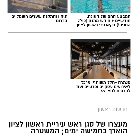
תגים:
משרד הבריאות
,
חומרים מסוכנים
,
מרכז
המבצע החם של העונה:
תיקון והתקנה שערים חשמליים
ההחלקות
חודשיים + חודש מתנה (כולל
בדרום
החגים!) בקאנטרי ראשון לציון
פנתרה -חלל משותף ומרכז
לאירועים עסקיים ופרטיים ועוד
לפרטים לחצו >>
חדשות ראשון
צילומים: משרד הבריאות
מעצרו של סגן ראש עיריית ראשון לציון
הוארך בחמישה ימים; המשטרה