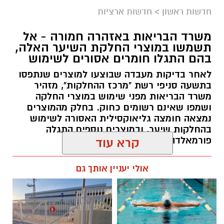
חדשות ראשון
>
חדשות ארציות
משרד הבריאות באזהרה חמורה - אל
תשמשו במוצרי החלקת השיער האלה,
בהם התגלו חומרים אסורים לשימוש
לאחר בדיקות מעבדה שבוצעו למוצרים שנתפסו
בתשעה סניפי רשת "מרכז ההחלקות", מזהיר
משרד הבריאות מפני שימוש במוצרי החלקה
ושמפו שאינם רשומים כחוק. בחלק מהמוצרים
נמצאה חומצה גליאוקסילית האסורה לשימוש
בהחלקות שיער, ובמוצרים נוספים התגלה
פורמאלדהיד - חומר המוגדר כמסרטן
קרא עוד
מנהל האתר / 08:34 07.08.26
אולי יעניין אותך גם