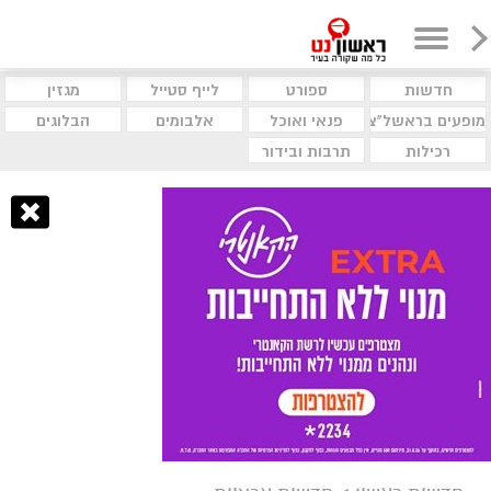
חדשות
ספורט
לייף סטייל
מגזין
מופעים בראשל"צ
פנאי ואוכל
אלבומים
הבלוגים
רכילות
תרבות ובידור