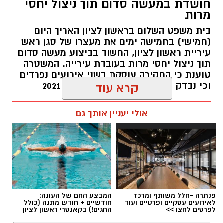
משרד הבריאות פרסם אזהרה לציבור מפני שימוש
חושדת במעשה סדום תוך ניצול יחסי
מרות
במוצרי שיער נוספים שנתפסו במסגרת מבצע
פיקוח שנערך בתשעה סניפי רשת "מרכז
בית משפט השלום בראשון לציון האריך היום
(חמישי) בחמישה ימים את מעצרו של סגן ראש
ההחלקות".
עיריית ראשון לציון, החשוד בביצוע מעשה סדום
תוך ניצול יחסי מרות בעובדת עירייה. המשטרה
האזהרה מתפרסמת לאחר שבדיקות מעבדה
טוענת כי החקירה עוסקת בשני אירועים נפרדים
הושלמו לכלל המוצרים שנאספו במהלך המבצע,
וכי נבדק חשד למקרים נוספים משנת 2021
קרא עוד
ובהמשך להודעת משרד הבריאות שפורסמה בחודש
יולי.
עופר אשטוקר / 14:36 06.08.26
אולי יעניין אותך גם
בין המוצרים שנמצאו ואינם רשומים במאגרי משרד
הבריאות, ולכן חל איסור לשווקם:
PROTEIN + MINERAL PREMIUM HAIR
תגים:
הטרדה מינית
,
מעצר סגן ראש עיריית ראשון
STRAIGHTENING
פנתרה -חלל משותף ומרכז
המבצע החם של העונה:
לציון
Protein Mineral Premium Pre Treatment
לאירועים עסקיים ופרטיים ועוד
חודשיים + חודש מתנה (כולל
לפרטים לחצו >>
החגים!) בקאנטרי ראשון לציון
Shampoo