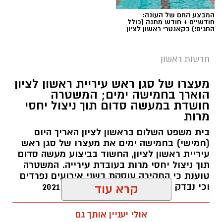
המבצע החם של העונה:
חודשיים + חודש מתנה (כולל
החגים!) בקאנטרי ראשון לציון
חדשות ראשון
צילומים: משרד הבריאות
מעצרו של סגן ראש עיריית ראשון לציון
הוארך בחמישה ימים; המשטרה
משרד הבריאות פרסם אזהרה לציבור מפני שימוש
חושדת במעשה סדום תוך ניצול יחסי
מרות
במוצרי שיער נוספים שנתפסו במסגרת מבצע
פיקוח שנערך בתשעה סניפי רשת "מרכז
בית משפט השלום בראשון לציון האריך היום
(חמישי) בחמישה ימים את מעצרו של סגן ראש
ההחלקות".
עיריית ראשון לציון, החשוד בביצוע מעשה סדום
תוך ניצול יחסי מרות בעובדת עירייה. המשטרה
האזהרה מתפרסמת לאחר שבדיקות מעבדה
טוענת כי החקירה עוסקת בשני אירועים נפרדים
הושלמו לכלל המוצרים שנאספו במהלך המבצע,
וכי נבדק חשד למקרים נוספים משנת 2021
קרא עוד
ובהמשך להודעת משרד הבריאות שפורסמה בחודש
יולי.
עופר אשטוקר / 14:36 06.08.26
אולי יעניין אותך גם