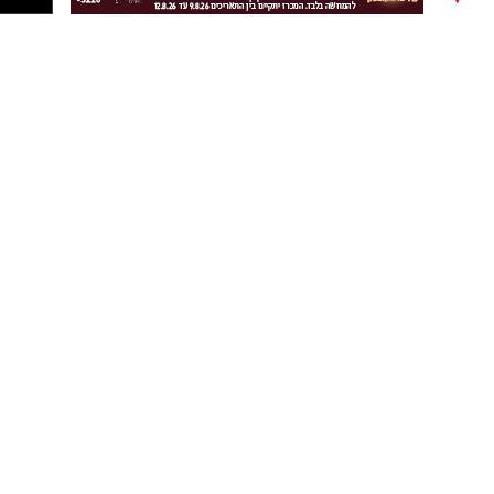
מנגד, סנגורו של החשוד, עו"ד ישראל קליין, טען כי
אותנו
מדובר בתלונת שווא שהוגשה על רקע סכסוך פנימי
בעירייה. לדבריו, בשבועות האחרונים הופצו הודעות
ווטסאפ בקבוצות של העירייה הנוגעות לחשוד, וכי
לפני כשבועיים הגיש מרשו תלונה במשטרה בגין
איומים וסחיטה. לטענת ההגנה, הרקע לפרשה הוא
מאבק פנימי סביב אכיפת נוכחות עובדים בעירייה.
עוד טען הסנגור כי לא התקיימו יחסי מרות בין
החשוד למתלוננת וכי מדובר בשני בגירים, ולכן
לשיטתו לא בוצעה עבירה.
בהחלטתו קבע השופט ישראל פת כי מחומר
החקירה עולה שהמתלוננת סיפרה על האירועים
בזמן אמת. עוד קבע כי בשלב זה קיים חשד סביר
נגד החשוד, לצד עילות של מסוכנות וחשש לשיבוש
הליכי חקירה, ולכן הורה על הארכת מעצרו
בחמישה ימים.