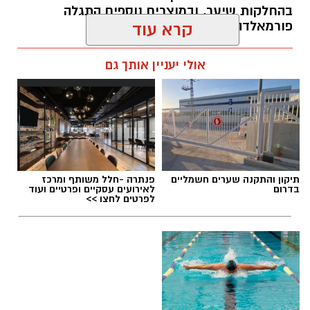
בהחלקות שיער, ובמוצרים נוספים התגלה
פורמאלדהיד - חומר המוגדר כמסרטן
קרא עוד
מנהל האתר / 08:34 07.08.26
אולי יעניין אותך גם
תגים:
משרד הבריאות
,
חומרים מסוכנים
,
מרכז
תיקון והתקנה שערים חשמליים
פנתרה -חלל משותף ומרכז
ההחלקות
בדרום
לאירועים עסקיים ופרטיים ועוד
לפרטים לחצו >>