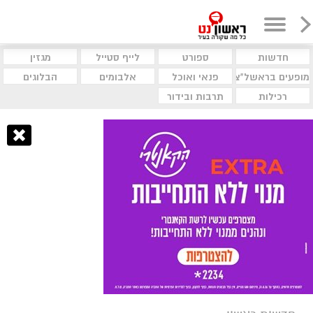
חדשות
ספורט
לייף סטייל
מגזין
מופעים בראשל"צ
פנאי ואוכל
אלבומים
הבלוגים
רכילות
תרבות ובידור