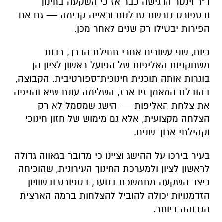
ד"ר וינטר הדגישה כבר אז כי השקעה בחינוך
ובספורט דורשת סבלנות וראייה קדימה — גם אם
הפירות יבשילו רק שנים לאחר מכן.
כיום, שני עשורים אחרי תחילת הדרך, רבות
משחקניות האליפות של הפועל ראשון לציון הן
בוגרות אותה תוכנית חינוכית־ספורטיבית. הקבוצה,
בהובלת המאמן זיו ארז, השלימה עונת שיא והניפה
את צלחת האליפות — הישג שמסמל לא רק
הצלחה מקצועית, אלא גם מימוש של חזון חינוכי
וקהילתי ארוך שנים.
בעיר בירכו על ההישג וציינו כי מדובר בגאווה גדולה
לראשון לציון ולמערכת החינוך העירונית, שהוכיחה
כיצד השקעה מתמשכת בנוער, בספורט ובשוויון
הזדמנויות יכולה להוביל להצלחות ברמה הארצית
הגבוהה ביותר.