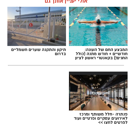
אולי יעניין אותך גם
תגים:
אוכלוסיית ראשון לציון
המבצע החם של העונה:
תיקון והתקנה שערים חשמליים
חודשיים + חודש מתנה (כולל
בדרום
החגים!) בקאנטרי ראשון לציון
פנתרה -חלל משותף ומרכז
לאירועים עסקיים ופרטיים ועוד
לפרטים לחצו >>
צילום: דוברות עיריית ראשון לציון