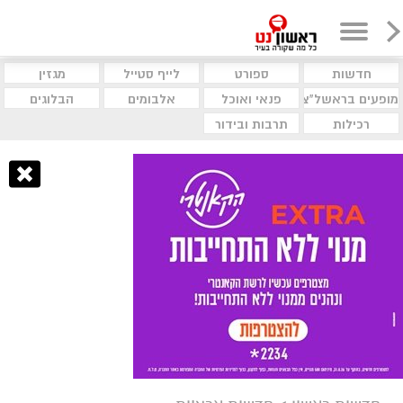
חדשות
ספורט
לייף סטייל
מגזין
מופעים בראשל"צ
פנאי ואוכל
אלבומים
הבלוגים
רכילות
תרבות ובידור