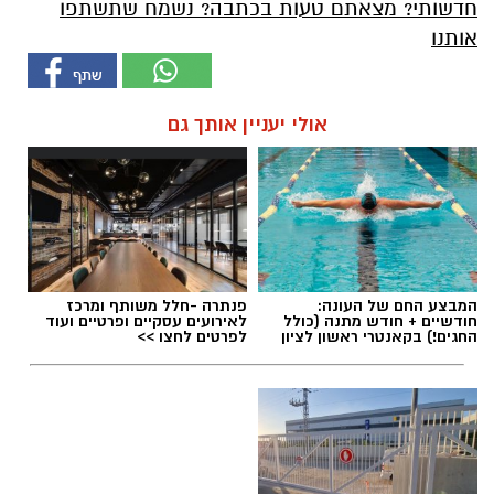
חדשותי? מצאתם טעות בכתבה? נשמח שתשתפו
אותנו
אולי יעניין אותך גם
המבצע החם של העונה:
פנתרה -חלל משותף ומרכז
חודשיים + חודש מתנה (כולל
לאירועים עסקיים ופרטיים ועוד
החגים!) בקאנטרי ראשון לציון
לפרטים לחצו >>