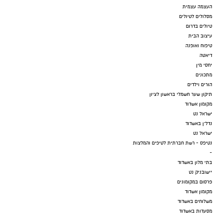
העצמה עצמית
מסלולים לטיולים
טיולים בדרום
עיצוב הבית
טיפוח ואופנה
דיאטה
יחסי מין
מתכונים
הורים וילדים
תיקון שער חשמלי בראשון לציון
מקומון אשדוד
ישראל נט
נדל"ן באשדוד
ישראל נט
נטיפס - רשת חברתית לטיפים והמלצות
-
בתי מלון באשדוד
יישובניק נט
פרסום במקומונים
מקומון אשדוד
משלוחים באשדוד
מסעדות באשדוד