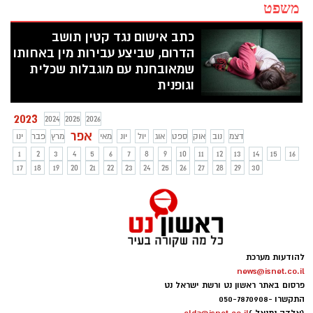
משפט
כתב אישום נגד קטין תושב
הדרום, שביצע עבירות מין באחותו
שמאובחנת עם מוגבלות שכלית
וגופנית
פרקליטות מחוז דרום (פלילי) הגישה לבית
2023
המשפט המחוזי בבאר שבע, בשבתו כבית
2024
2025
2026
המשפט לנוער, כתב אישום נגד קטין (16)
אפר
דצמ
נוב
אוק
ספט
אוג
יול
יונ
מאי
מרץ
פבר
ינו
תושב הדרום, שביצע עבירות מין באחותו
1
2
3
4
5
6
7
8
9
10
11
12
13
14
15
16
שמאובחנת עם מוגבלות שכלית וגופנית.
17
18
19
20
21
22
23
24
25
26
27
28
29
30
להודעות מערכת
news@isnet.co.il
פרסום באתר ראשון נט ורשת ישראל נט
התקשרו -
050-7870908