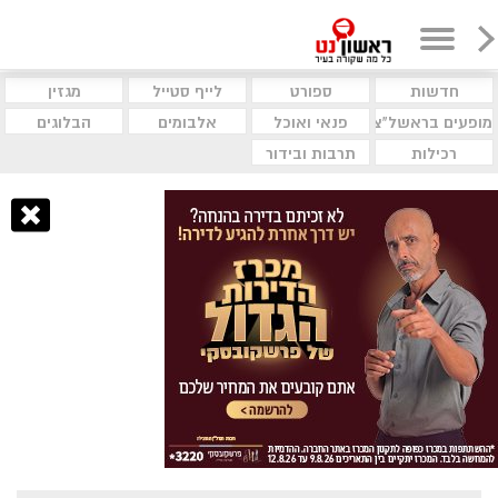
חדשות
ספורט
לייף סטייל
מגזין
מופעים בראשל"צ
פנאי ואוכל
אלבומים
הבלוגים
רכילות
תרבות ובידור