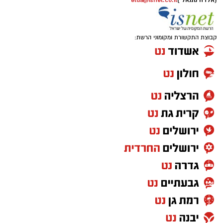
(אלדה נתנאל )
elda@isnet.co.il
קבוצת התקשורת ומקומוני הרשת: