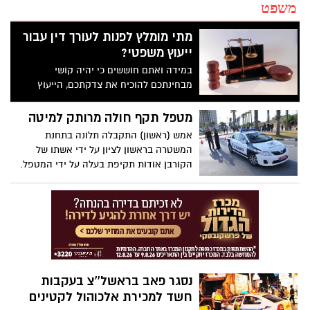
משפט
מתי מומלץ לפנות לעורך דין עבור
ייעוץ משפטי?
במידה ואתם חוששים כי יהיה קושי
מבחינתכם להוכיח את צדקתכם, הייעוץ
המשפטי יהיה חשוב מאוד והוא יוכל לסייע
לכם רבות.
מטפל תקף חולה מרותק למיטה
אמש (ראשון) התקבלה תלונה בתחנת
המשטרה בראשון לציון על ידי אשתו של
הקורבן אודות תקיפת בעלה על ידי המטפל.
האישה סיפרה כי בעת ששהתה אצל בתה
וצפתה במצלמות האבטחה בביתה ראתה את
המטפל תוקף את בעלה בן ה-67 המרותק
למיטתו.
נסגר פאב בראשל''צ בעקבות
חשד למכירת אלכוהול לקטינים