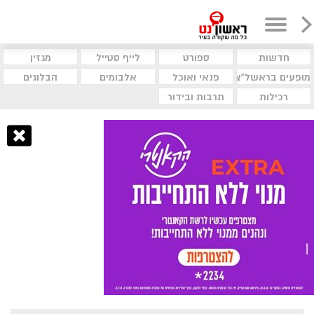
חדשות
ספורט
לייף סטייל
מגזין
מופעים בראשל"צ
פנאי ואוכל
אלבומים
הבלוגים
רכילות
תרבות ובידור