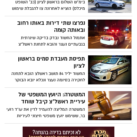
בימ"ש השלום בראשון לציון (כב' השופט
מיכלס) הוציא לאחרונה צו להגבלת שימוש
במקום למשך 90 יום לבית בושת בראשל"צ
בשם "ספא סחרוב 22". הנכס שימש כבית
נפרצו שתי דירות באותו רחוב
בושת בראשון לציון, ופעל במסווה של ספא.
ובאותה קומה
אתמול החשוד נבדק בדיקה שיגרתית
בגבעתיים נעצר והובא לתחנת ראשל"צ
לחקירה החשוד יליד 85 נחקר בסיום חקירתו
נכלא ויובא הבוקר להארכת מעצר.
תפיסת מעבדת סמים בראשון
לציון
החשוד יליד 84 תושב ראשלצ הובא לתחנה
לחקירה בסיומה נעצר ונכלא יובא הבוקר
להארכת מעצר.
המשטרה: היועץ המשפטי של
עיריית ראשל"צ קיבל שוחד
המשטרה המליצה להעמיד לדין את עו"ד רועי
בר, ששימש יועץ משפטי חיצוני לעיריות
ראשל"צ ורחובות וקיבל טובות הנאה במסגרת
תפקידו. לפי הדיווחים, בר היה מעורב בעבר
בפרשת עו"ד רונאל פישר