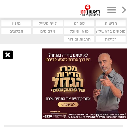
חדשות
ספורט
לייף סטייל
מגזין
מופעים בראשל"צ
פנאי ואוכל
אלבומים
הבלוגים
רכילות
תרבות ובידור