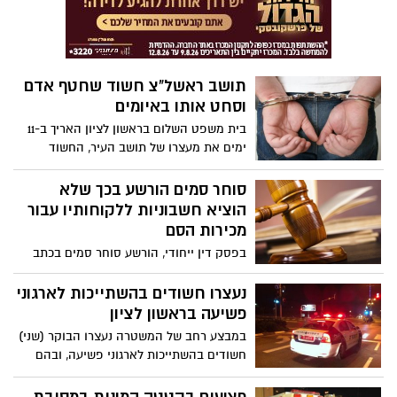
תושב ראשל"צ חשוד שחטף אדם
וסחט אותו באיומים
בית משפט השלום בראשון לציון האריך ב-11
ימים את מעצרו של תושב העיר, החשוד
שחטף אדם שהיה חייב לו כסף, כלא אותו
בדירה ברחובות וסחט אותו באיומים.
סוחר סמים הורשע בכך שלא
הוציא חשבוניות ללקוחותיו עבור
מכירות הסם
בפסק דין ייחודי, הורשע סוחר סמים בכתב
אישום אחד הן בעבירות סחר והן בעבירות מס
טכניות ובהן אי הודעה על פתיחת עסק, אי
נעצרו חשודים בהשתייכות לארגוני
הגשת דוחות ואי ניהול ספרים לגבי הפעילות
פשיעה בראשון לציון
העסקית של הסחר בסמים וזאת בעקבות
במבצע רחב של המשטרה נעצרו הבוקר (שני)
חקירה משותפת ליחידת יהלום ברשות המסים
חשודים בהשתייכות לארגוני פשיעה, ובהם
ולמחוז מרכז במשטרת ישראל.
דמויות מפתח גם מראשון לציון.פריצת הדרך
בפרשה אירעה לפני כמה שנים. מידע מודיעני