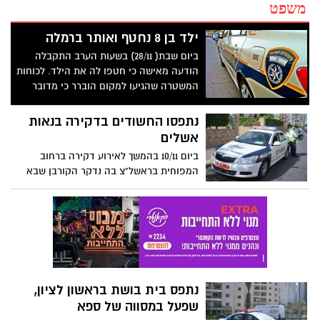
משפט
ילד בן 8 נחטף ואותר ברמלה
ביום שבת( 28/11) בשעות הערב התקבלה
הודעה מאישה כי חטפו לה את הילד. לכוחות
המשטרה שהגיעו למקום הוברר כי מדובר
בדודה של האם אשר ילדיה הוצאו מרשותה
בצו של פקידת סעד .
נתפסו החשודים בדקירה בנאות
אשלים
ביום 10/11 בהמשך לאירוע דקירה ברחוב
המפוחית בראשל"צ בה נדקר הקורבן שבא
להפריד בין שניים שרבו ביניהם ולאחר שנדקר
נמלטו מהמקום.
נתפס בית בושת בראשון לציון,
שפעל במסווה של ספא