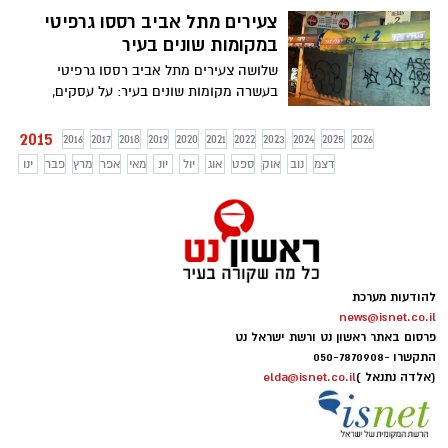
אלפי שקלים וכן גלופות שנועדו לייצור.
צעירים מתל אביב רססו גרפיטי
המשטרה עיכבה לחקירה שלושה מבעלי
במקומות שונים בעיר
ועובדי המפעל
שלושה צעירים מתל אביב רססו גרפיטי
בעשרה מקומות שונים בעיר: על עסקים,
משאיות, בניינים פרטיים ועוד * מצלמות היכל
התרבות תעדו נער ונערה מרססים גרפיטי על
2015
2016
2017
2018
2019
2020
2021
2022
2023
2024
2025
2026
קירות הבניין * אחרי שהנער קיבל דו"ח, אביו
דצמ
נוב
אוק
ספט
אוג
יול
יונ
מאי
אפר
מרץ
פבר
ינו
החליט שלא די בכך והגיע עם בנו בשעת לילה
לנקות את הגרפיטי
להודעות מערכת
news@isnet.co.il
פרסום באתר ראשון נט ורשת ישראל נט
התקשרו -
050-7870908
(אלדה נתנאל )
elda@isnet.co.il