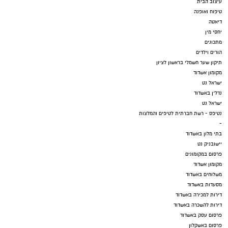
עיצוב הבית
טיפוח ואופנה
דיאטה
יחסי מין
מתכונים
הורים וילדים
תיקון שער חשמלי בראשון לציון
מקומון אשדוד
ישראל נט
נדל"ן באשדוד
ישראל נט
נטיפס - רשת חברתית לטיפים והמלצות
-
בתי מלון באשדוד
יישובניק נט
פרסום במקומונים
מקומון אשדוד
משלוחים באשדוד
מסעדות באשדוד
דירות למכירה באשדוד
דירות להשכרה באשדוד
פרסום עסק באשדוד
פרסום באשקלון