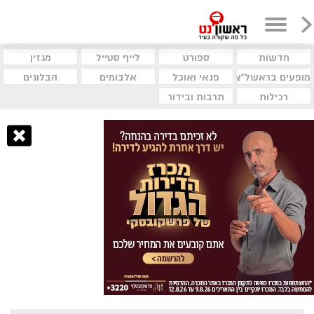
חדשות
ספורט
לייף סטייל
מגזין
מופעים בראשל"צ
פנאי ואוכל
אלבומים
הבלוגים
רכילות
תרבות ובידור