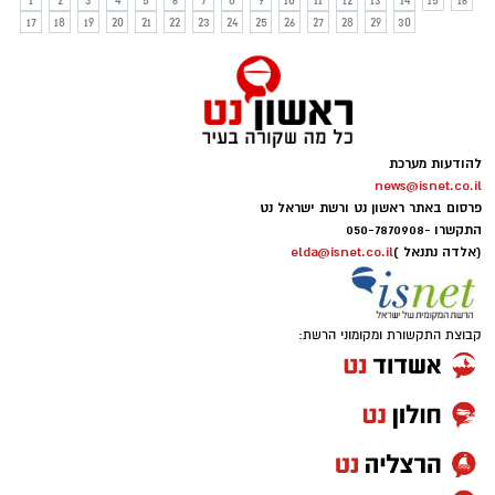
1
2
3
4
5
6
7
8
9
10
11
12
13
14
15
16
17
18
19
20
21
22
23
24
25
26
27
28
29
30
להודעות מערכת
news@isnet.co.il
פרסום באתר ראשון נט ורשת ישראל נט
התקשרו -
050-7870908
(אלדה נתנאל )
elda@isnet.co.il
קבוצת התקשורת ומקומוני הרשת: