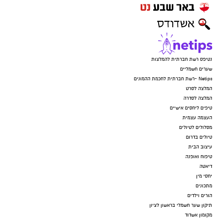
נטיפס רשת חברתית להמלצות
שערים חשמליים
Netips -רשת חברתית לחכמת ההמונים
המלצה לסרט
המלצה לסדרה
טיפים ליחסים אישיים
העצמה עצמית
מסלולים לטיולים
טיולים בדרום
עיצוב הבית
טיפוח ואופנה
דיאטה
יחסי מין
מתכונים
הורים וילדים
תיקון שער חשמלי בראשון לציון
מקומון אשדוד