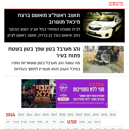
משפט
תושב ראשל"צ מואשם ברצח
מיכאל מנשרוב
לבית משפט המחוזי בתל אביב הוגש הבוקר
כתב אישום כנגד בן ברדה, תושב ראשון לציון
בן 24 ורועי אשתר, תושב בת-ים בן 22, בגין
רצח מיכאל מנשרוב בחודש נובמבר 2011.
נהג מערבל בטון שפך בטון בשטח
פתוח בעיר
מה עושה נהג מערבל בטון ששאריות נותרו
במיכל הענק והוא מעוניין לחסוך בעלויות
ההובלה וההטמנה? שופך אותן בשטח פתוח
במערב העיר * אחרי שפקחי איכות הסביבה
בחברה לביטחון זיהו את ערימת הבטון, הם
ארבו לנהג שלא אכזב * הנהג פינה את
השאריות ונקנס באלף שקלים *
2014
2015
2016
2017
2018
2019
2020
2021
2022
2023
2024
2025
2026
ספט
דצמ
נוב
אוק
אוג
יול
יונ
מאי
אפר
מרץ
פבר
ינו