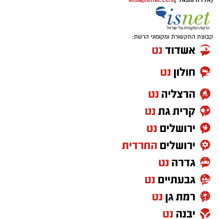
(אלדה נתנאל )
elda@isnet.co.il
קבוצת התקשורת ומקומוני הרשת: