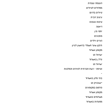
העצמה עצמית
מסלולים לטיולים
טיולים בדרום
עיצוב הבית
טיפוח ואופנה
דיאטה
יחסי מין
מתכונים
הורים וילדים
תיקון שער חשמלי בראשון לציון
מקומון אשדוד
ישראל נט
נדל"ן באשדוד
ישראל נט
נטיפס - רשת חברתית לטיפים והמלצות
-
בתי מלון באשדוד
יישובניק נט
פרסום במקומונים
מקומון אשדוד
משלוחים באשדוד
מסעדות באשדוד