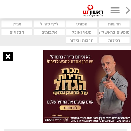
חדשות
ספורט
לייף סטייל
מגזין
מופעים בראשל"צ
פנאי ואוכל
אלבומים
הבלוגים
רכילות
תרבות ובידור