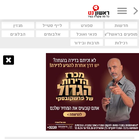
חדשות
ספורט
לייף סטייל
מגזין
מופעים בראשל"צ
פנאי ואוכל
אלבומים
הבלוגים
רכילות
תרבות ובידור