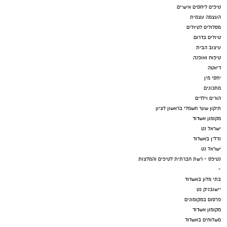
טיפים ליחסים אישיים
העצמה עצמית
מסלולים לטיולים
טיולים בדרום
עיצוב הבית
טיפוח ואופנה
דיאטה
יחסי מין
מתכונים
הורים וילדים
תיקון שער חשמלי בראשון לציון
מקומון אשדוד
ישראל נט
נדל"ן באשדוד
ישראל נט
נטיפס - רשת חברתית לטיפים והמלצות
-
בתי מלון באשדוד
יישובניק נט
פרסום במקומונים
מקומון אשדוד
משלוחים באשדוד