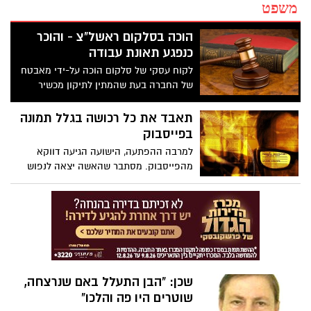
משפט
הוכה בסלקום ראשל"צ - והוכר
כנפגע תאונת עבודה
לקוח עסקי של סלקום הוכה על-ידי מאבטח
של החברה בעת שהמתין לתיקון מכשיר
הטלפון הנייד שלו בתחנת שירות, ובית הדין
האזורי לעבודה בתל-אביב הכיר באחרונה
תאבד את כל רכושה בגלל תמונה
באירוע כ"תאונת עבודה", לצורך קבלת פיצויים
בפייסבוק
מהביטוח הלאומי.
למרבה ההפתעה, הישועה הגיעה דווקא
מהפייסבוק. מסתבר שהאשה יצאה לנפוש
ביוון, ובמהלך החופשה החלה לנהל רומן עם
גבר ישראלי, הצעיר ממנה בעשר שנים לפחות.
שכן: "הבן התעלל באם שנרצחה,
שוטרים היו פה והלכו"