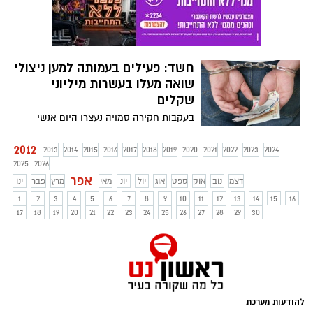
חשד: פעילים בעמותה למען ניצולי
שואה מעלו בעשרות מיליוני
שקלים
בעקבות חקירה סמויה נעצרו היום אנשי
העמותה ואנשי קשר נוספים. העשרה יובאו
לדיון בהארכת מעצרם אחר הצהריים בבית
2012
2013
2014
2015
2016
2017
2018
2019
2020
2021
2022
2023
2024
משפט השלום בראשון לציון.
2025
2026
אפר
דצמ
נוב
אוק
ספט
אוג
יול
יונ
מאי
מרץ
פבר
ינו
1
2
3
4
5
6
7
8
9
10
11
12
13
14
15
16
17
18
19
20
21
22
23
24
25
26
27
28
29
30
להודעות מערכת