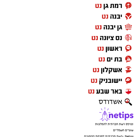
נטיפס רשת חברתית להמלצות
שערים חשמליים
Netips -רשת חברתית לחכמת ההמונים