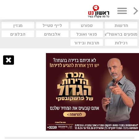
חדשות
ספורט
לייף סטייל
מגזין
מופעים בראשל"צ
פנאי ואוכל
אלבומים
הבלוגים
רכילות
תרבות ובידור