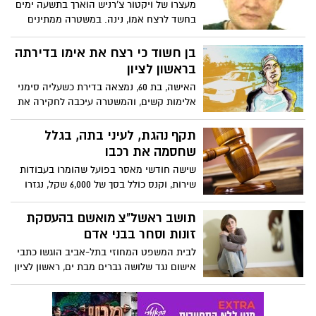
מעצרו של ויקטור צ'רניש הוארך בתשעה ימים
בחשד לרצח אמו, נינה. במשטרה ממתינים
לתוצאות הנתיחה לקביעת סיבת המוות.
השכן: "באו לפה בעבר שוטרים כמה פעמים
בן חשוד כי רצח את אימו בדירתה
ולא עשו כלום"
בראשון לציון
האישה, בת 60, נמצאה בדירת כשעליה סימני
אלימות קשים, והמשטרה עיכבה לחקירה את
בנה, כבן 40, כחשוד במעשה. שכן סיפר: "הוא
נהג להכות אותה. שוטרים כבר באו לכאן
תקף נהגת, לעיני בתה, בגלל
בעבר"
שחסמה את רכבו
שישה חודשי מאסר בפועל שהומרו בעבודות
שירות, וקנס כולל בסך של 6,000 שקל, נגזרו
על קבלן גינון מראשון לציון שתקף נהגת
שחסמה אותו מול עיני בתה הקטנה.
תושב ראשל"צ מואשם בהעסקת
זונות וסחר בבני אדם
לבית המשפט המחוזי בתל-אביב הוגשו כתבי
אישום נגד שלושה גברים מבת ים, ראשון לציון
ואילת בגין עבירות של סחר בבני אדם, גרימה
לעזיבת המדינה לשם זנות, סרסרות ומעשה
זנות, קשירת קשר לביצוע פשע ועוד.