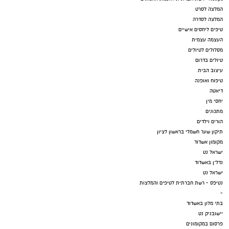
המלצה לסרט
המלצה לסדרה
טיפים ליחסים אישיים
העצמה עצמית
מסלולים לטיולים
טיולים בדרום
עיצוב הבית
טיפוח ואופנה
דיאטה
יחסי מין
מתכונים
הורים וילדים
תיקון שער חשמלי בראשון לציון
מקומון אשדוד
ישראל נט
נדל"ן באשדוד
ישראל נט
נטיפס - רשת חברתית לטיפים והמלצות
-
בתי מלון באשדוד
יישובניק נט
פרסום במקומונים