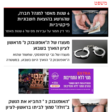
משפט
6 שנות מאסר למנהל חברה,
שהורשע בהוצאת חשבוניות
פיקטיביות
גזר דין חמור על עבירות מס של 6 שנות מאסר
וקנס בסך 1,250,000 שקלים על מנהל חברה,
שהורשע בהוצאת חשבוניות פיקטיביות ובניכוי
מעצרו של ה"אופונובנק 2" מראשון
מס תשומות שלא כדין.
לציון הוארך בשבוע
מעצרו של גבי קרוסונסקי, שחשוד שהוא
ה"אופנובנק 2" הוארך היום בשבוע. במשטרה
משוכנעים כי הוא ביצע את מעשי השוד ורצח
את המאבטח יניב אנגלר. לפי המשטרה הוא
עבד כגובה חובות במועדוני קלפים בעולם
התחתון. הוא מודה בשני מעשי שוד בלבד
"האופנובנק 2 " החביא את הנשק
ב"זולה" סמוך לביתו בראשון-לציון