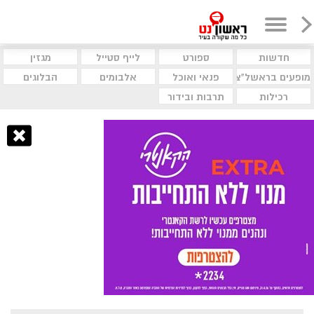
חדשות
ספורט
לייף סטייל
מגזין
מופעים בראשל"צ
פנאי ואוכל
אלבומים
הבלוגים
רכילות
תרבות ובידור