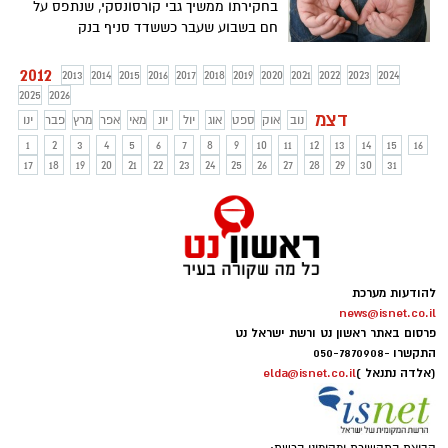
בחקירתו ממשיך גבי קורסונסקי, שנתפס על
חם בשבוע שעבר כששדד סניף בנק
בנס-ציונה, להכחיש כי רצח את המאבטח
בבאר-יעקב. הוא טוען כי שדד שני בנקים תוך
2012
2013
2014
2015
2016
2017
2018
2019
2020
2021
2022
2023
2024
חודש
2025
2026
דצמ
נוב
אוק
ספט
אוג
יול
יונ
מאי
אפר
מרץ
פבר
ינו
1
2
3
4
5
6
7
8
9
10
11
12
13
14
15
16
17
18
19
20
21
22
23
24
25
26
27
28
29
30
31
להודעות מערכת
news@isnet.co.il
פרסום באתר ראשון נט ורשת ישראל נט
התקשרו -
050-7870908
(אלדה נתנאל )
elda@isnet.co.il