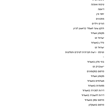
טיפוח ואופנה
דיאטה
יחסי מין
מתכונים
הורים וילדים
תיקון שער חשמלי בראשון לציון
מקומון אשדוד
ישראל נט
נדל"ן באשדוד
ישראל נט
נטיפס - רשת חברתית לטיפים והמלצות
-
בתי מלון באשדוד
יישובניק נט
פרסום במקומונים
מקומון אשדוד
משלוחים באשדוד
מסעדות באשדוד
דירות למכירה באשדוד
דירות להשכרה באשדוד
פרסום עסק באשדוד
פרסום באשקלון