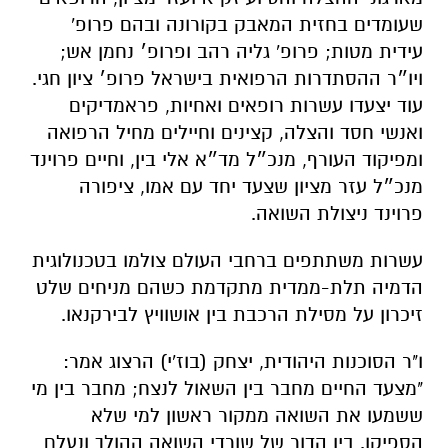
שעומדים בחזית המאבק בקורונה ובהם פרופ'
עידית מטות; פרופ' גליה רהב ופרופ׳ נחמן אש;
ויו״ר ההסתדרות הרפואית בישראל פרופ׳ ציון חגי.
עוד יצעדו עשרות רופאים ואחיות, פראמדיקים
ואנשי חסד והצלה, קצינים וחיילים מחיל הרפואה
ומפיקוד העורף, מנכ״ל מד״א אלי בין, וחיים פרוינד
מנכ״ל עזר מציון שצעד יחד עם אמו, ציפורה
פרוינד ניצולת השואה.
עשרות משתתפים ברחבי העולם צולמו בטכנולוגית
הדמיה תלת-ממדית מתקדמת כשהם מניחים שלט
זיכרון על מסילת הרכבת בין אושוויץ לבירקנאו.
ו"ר הסוכנות היהודית, יצחק (בוז'י) הרצוג אמר:
"מצעד החיים מחבר בין השאול לנצח; מחבר בין מי
ששמעו את השואה ממקור ראשון למי שלא
הספיקו. בין הדור של שורדי השואה ההולך ונעלם