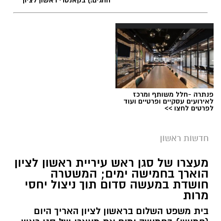
החגים!) בקאנטרי ראשון לציון
פנתרה -חלל משותף ומרכז
לאירועים עסקיים ופרטיים ועוד
לפרטים לחצו >>
חדשות ראשון
צילומים: משרד הבריאות
מעצרו של סגן ראש עיריית ראשון לציון
הוארך בחמישה ימים; המשטרה
משרד הבריאות פרסם אזהרה לציבור מפני שימוש
חושדת במעשה סדום תוך ניצול יחסי
מרות
במוצרי שיער נוספים שנתפסו במסגרת מבצע
פיקוח שנערך בתשעה סניפי רשת "מרכז
בית משפט השלום בראשון לציון האריך היום