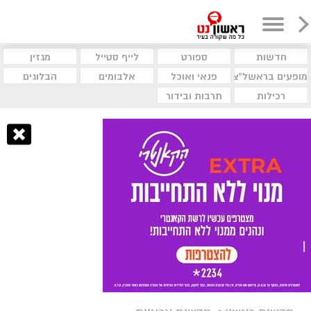
חדשות
ספורט
לייף סטייל
מגזין
מופעים בראשל"צ
פנאי ואוכל
אלבומים
הבלוגים
רכילות
תרבות ובידור