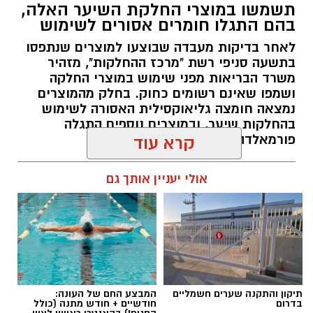
תשמשו במוצרי החלקת השיער האלה,
בהם התגלו חומרים אסורים לשימוש
לאחר בדיקות מעבדה שבוצעו למוצרים שנתפסו
בתשעה סניפי רשת "מרכז ההחלקות", מזהיר
משרד הבריאות מפני שימוש במוצרי החלקה
ושמפו שאינם רשומים כחוק. בחלק מהמוצרים
נמצאה חומצה גליאוקסילית האסורה לשימוש
בהחלקות שיער, ובמוצרים נוספים התגלה
פורמאלדהיד - חומר המוגדר כמסרטן
קרא עוד
מנהל האתר / 08:34 07.08.26
אולי יעניין אותך גם
תגים:
משרד הבריאות
,
חומרים מסוכנים
,
מרכז
תיקון והתקנה שערים חשמליים
המבצע החם של העונה:
ההחלקות
בדרום
חודשיים + חודש מתנה (כולל