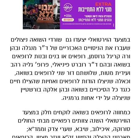
במצעד הוירטואלי יצעדו גם שורדי השואה ניצולים
שעברו את הניסויים האכזריים של ד״ר מנגלה ובהן
ורה קריגל גרוסמן, רופאים או בנים ובנות לרופאים
בשואה ובהם ד״ר רוברט פיניאלי, פרופ׳ גליה רהב
ועידית מטות, שלושתם דור שני לרופאים בשואה,
וכאלה שניצלו הודות לרופאים ואחיות שהצילו חיים
כנגד כל הסיכויים בשואה ובהן אלקה בורשטיין
שניצלה על ידי אחות גרמניה.
כמחווה לרופאים בשואה לוקחים חלק במצעד
הווירטואלי השנה צוותים רפואיים מבתי החולים
סורוקה, איכילוב, שיבא, שערי צדק וממד"א;
מארגוני ההצלה והסיוע זק"א ועזר מציון, הרופאים