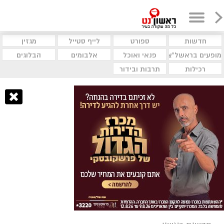
חדשות
ספורט
לייף סטייל
מגזין
מופעים בראשל"צ
פנאי ואוכל
אלבומים
הבלוגים
רכילות
תרבות ובידור