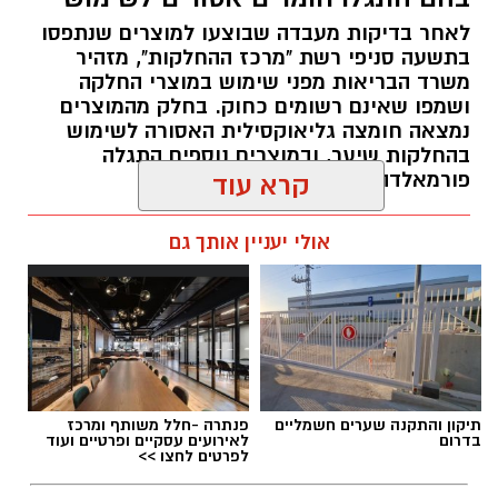
לאחר בדיקות מעבדה שבוצעו למוצרים שנתפסו
בתשעה סניפי רשת "מרכז ההחלקות", מזהיר
משרד הבריאות מפני שימוש במוצרי החלקה
ושמפו שאינם רשומים כחוק. בחלק מהמוצרים
נמצאה חומצה גליאוקסילית האסורה לשימוש
בהחלקות שיער, ובמוצרים נוספים התגלה
פורמאלדהיד - חומר המוגדר כמסרטן
קרא עוד
מנהל האתר / 08:34 07.08.26
אולי יעניין אותך גם
תגים:
משרד הבריאות
,
חומרים מסוכנים
,
מרכז
תיקון והתקנה שערים חשמליים
פנתרה -חלל משותף ומרכז
ההחלקות
בדרום
לאירועים עסקיים ופרטיים ועוד
לפרטים לחצו >>