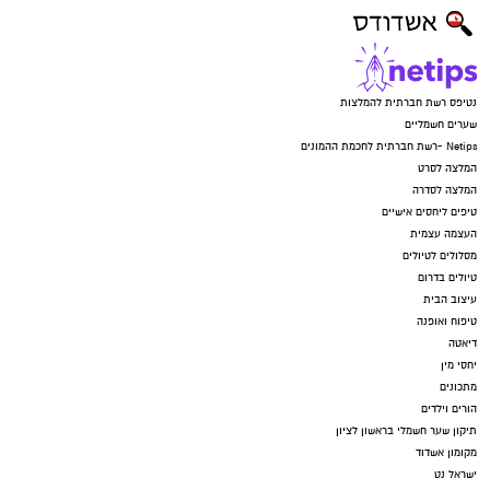
יש לכם מידע חשוב שטרם נחשף? צילומים מאירוע
חדשותי? מצאתם טעות בכתבה? נשמח שתשתפו
אותנו
נטיפס רשת חברתית להמלצות
שערים חשמליים
Netips -רשת חברתית לחכמת ההמונים
המלצה לסרט
המלצה לסדרה
טיפים ליחסים אישיים
העצמה עצמית
מסלולים לטיולים
טיולים בדרום
עיצוב הבית
טיפוח ואופנה
דיאטה
יחסי מין
מתכונים
הורים וילדים
תיקון שער חשמלי בראשון לציון
מקומון אשדוד
ישראל נט