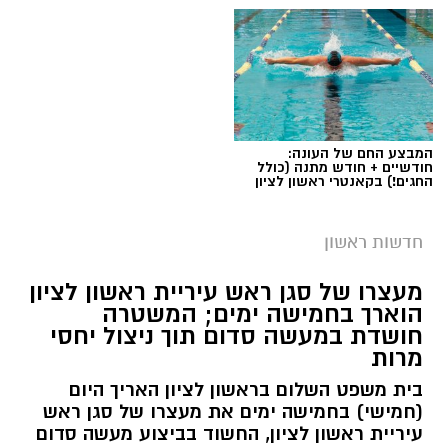
המבצע החם של העונה:
חודשיים + חודש מתנה (כולל
החגים!) בקאנטרי ראשון לציון
חדשות ראשון
צילומים: משרד הבריאות
מעצרו של סגן ראש עיריית ראשון לציון
הוארך בחמישה ימים; המשטרה
משרד הבריאות פרסם אזהרה לציבור מפני שימוש
חושדת במעשה סדום תוך ניצול יחסי
מרות
במוצרי שיער נוספים שנתפסו במסגרת מבצע
פיקוח שנערך בתשעה סניפי רשת "מרכז
בית משפט השלום בראשון לציון האריך היום
(חמישי) בחמישה ימים את מעצרו של סגן ראש
ההחלקות".
עיריית ראשון לציון, החשוד בביצוע מעשה סדום