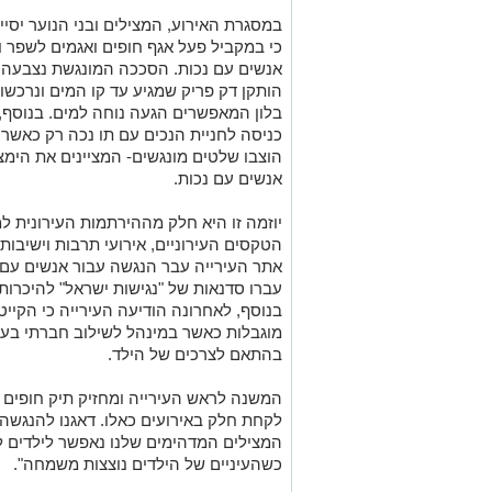
במסגרת האירוע, המצילים ובני הנוער יסייע
כי במקביל פעל אגף חופים ואגמים לשפר ו
אנשים עם נכות. הסככה המונגשת נצבעה 
הותקן דק פריק שמגיע עד קו המים ונרכשו 
בלון המאפשרים הגעה נוחה למים. בנוסף, 
כניסה לחניית הנכים עם תו נכה רק כאשר 
הוצבו שלטים מונגשים- המציינים את הימצ
אנשים עם נכות.
יוזמה זו היא חלק מההירתמות העירונית ל
הטקסים העירוניים, אירועי תרבות וישיבו
אתר העירייה עבר הנגשה עבור אנשים עם מ
עברו סדנאות של "נגישות ישראל" להיכרות
בנוסף, לאחרונה הודיעה העירייה כי הקייטנ
מוגבלות כאשר במינהל לשילוב חברתי בעי
בהתאם לצרכים של הילד.
המשנה לראש העירייה ומחזיק תיק חופים וא
לקחת חלק באירועים כאלו. דאגנו להנגשה 
המצילים המדהימים שלנו נאפשר לילדים ל
כשהעיניים של הילדים נוצצות משמחה".