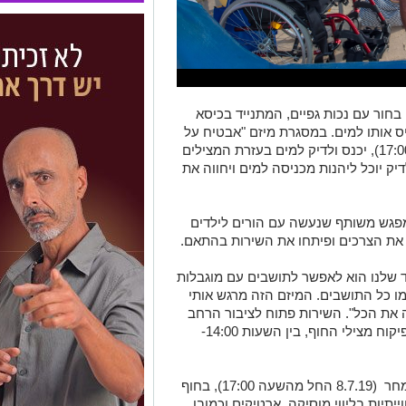
טינה טימושנקו היא אמו של ולדיק (22), בחור עם נכות גפיים, המתנייד בכיסא
יס אותו למים. במסגרת מיזם "אבטיח על
גלגלים" שיוצא לדרך מחר (8.7.19 בשעה 17:00), יכנס ולדיק למים בעזרת המצילים
לדיק יוכל ליהנות מכניסה למים ויחווה את
 מפגש משותף שנעשה עם הורים לילדים
 את הצרכים ופיתחו את השירות בהתאם.
ד שלנו הוא לאפשר לתושבים עם מוגבלות
מו כל התושבים. המיזם הזה מרגש אותי
 את הכל". השירות פתוח לציבור הרחב
ויינתן מדי יום רביעי על ידי עוזרי המציל ובפיקוח מצילי החוף, בין השעות 14:00-
מסיבת פתיחת הקיץ של חוף הנכים תחל מחר (8.7.19 החל מהשעה 17:00), בחוף
וייתיות בליווי מוסיקה, ארטיקים וכמובן