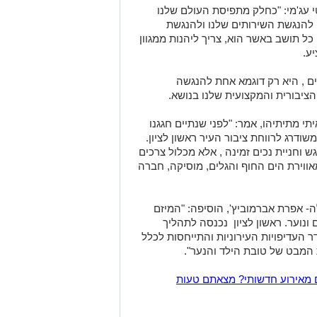
י עג'מי: "כחלק מתפיסת העולם שלנו
ם להנגשת השירותים שלנו ולהנגשת
כל תושב באשר הוא, צריך ליהנות ממגוון
ע.
ם , היא רק דוגמא אחת להנגשה
ציבורית והמקצועית שלנו בנושא.
תי מתיתיהו, אמר: "לפני שנתיים חגגנו
דרג לרווחת ציבור העיר ראשון לציון.
ש וחניית נכים זמינה , אלא מכלול צרכים
מאווירת הים החוף והגלים, מוסיקה, חברה
- אפרת אברמוביץ', הוסיפה: "המיזם
 ונוער. ראשון לציון נכנסה לתהליך
 העדיפויות העירוניות והתייחסות לכלל
המבט של טובת הילד והנער".
 מאירוע חדשותי? מצאתם טעות