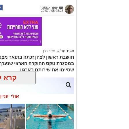
עופר אשטוקר
05.08.26 / 20:07
תגים:
מד״א
,
שחר ברן
תושבת ראשון לציון זכתה בתואר מצט
במסגרת טקס ההוקרה הארצי שנערך ל
שסיימו את שירותם בארגון
קרא ע
אולי יעניי