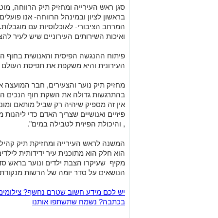
סגן ראש העירייה ומחזיק תיק הרווחה, מוט
בראשון לציון ובמינהל הרווחה- אנו פועלי
המרחב הציבורי- לאוכלוסיות עם מוגבלות. 
ואיכות השירותים העירוניים שיש לעיר להצי
פיתוח ההנגשה הפיסית והאנושית בחוף הי
העירונית והיא משקפת את תפיסת העולם ה
מחזיק תיק נוער והצעירים, חבר המועצה אי
בהתרגשות גדולה את השקת חוף הנכים המשו
אין זה מספיק שיהיה רק שביל מותאם ומונג
פיזיים ואנושיים שצריך האדם כדי ליהנות 
, והיכולת הפיזית לטבילה במים".
המשנה לראש העירייה ומחזיקת תיק קהילה
הוא חלק הוא מתוכנית עיר ידידותית לילדים
מקיף שעיקרו הצבת ילדים ונוער בראש סדר
הנושאים על סדר יומה של הרשות מנקודת 
יש לכם מידע חשוב שטרם נחשף? צילומים
בכתבה? נשמח שתשתפו אותנו