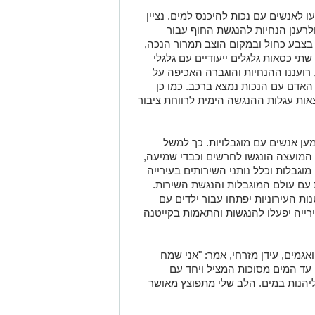
ו לאנשים עם נכות להיכנס למים. נציין
לרענן הנחיות להנגשת החוף עבור
בצבע כחול ובמקום הוצב תמרור הנכה,
שתי כסאות גלגלים ייעודיים עם גלגלי
רועננו ההנחיות והוגברה האכיפה על
האדם עם הנכות נמצא ברכב. כמו כן
אות עגלות ההנגשה הימית לרווחת ציבור
מען אנשים עם מוגבלויות. כך למשל
ת המועצה הונגשו לחרשים וכבדי שמיעה,
וגבלות וכלל נותני השירותים בעירייה
 עם עולם המוגבלות והנגשת השירות.
ות העירוניות יפתחו עבור ילדים עם
רייה יפעלו להנגשות והתאמות בקייטנה
גמים, עידן מזרחי, אמר: "אני שמח
עד המים מסוכות המציל ויחד עם
יהנות במים. הלב שלי מתפוצץ מאושר