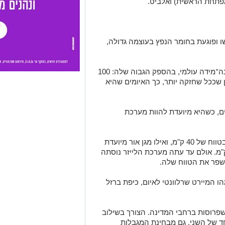
פתחת הראשית) ואלביט.
 ופוגעת בחומר הנפץ בעוצמה גדולה,
המערכת מהווה פריצת דרך טכנולוגית בקנה־מידה עולמי, בהספק הגבוה שלה: 100
שככל שחזקה יותר, כך האיומים שהיא
ים, כשהיא מיועדת להוות מערכת
כיפת ברזל נועדה ליירוט לאיומים רקטיים בטווח של 40 ק"מ, ואילו מגן אור מיועדת
ות מערכת משלימה בטווח של עד 10 ק"מ. אולם עד עתה מערכת הלייזר נוסתה
שפר את הטווח שלה.
 המיירט שרלוונטי לאיום, כיפת ברזל
 שפרוסות ברחבי המדינה. הצורך בשילוב
חד של השני, גם מבחינת המגבלות