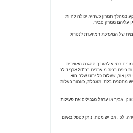
 במהלך תמרון כשהיא יכולה להיות
ן עליהם ממרק סביר.
ימית של המערכת המיועדת לנטרול
ונים בסיוע למערך ההגנה האווירית
וחיסכון משמעותי בעלויות. יירוטים באמצעות כיפת ברזל מוערכים בכ־30 אלף דולר
גן אור, שעלות כל ירוט שלה הוא
יש מחסנית בלתי מוגבלת, כאמור בעלות
ונן, אביך או ערפל מגבילים את פעילותו
רה. לכן, אם יש מטח, ניתן לטפל באיום