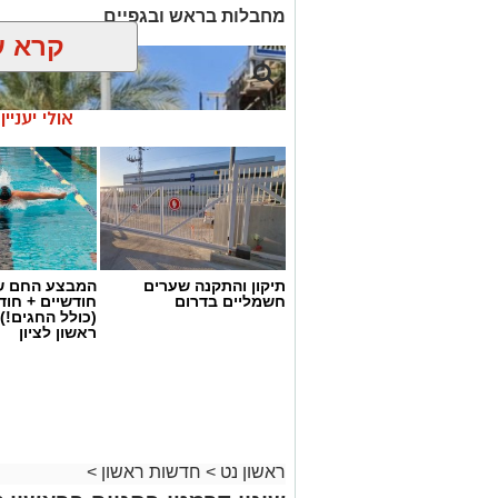
מחבלות בראש ובגפיים
קרא ע
אולי יעניי
תיקון והתקנה שערים
המבצע החם של
חשמליים בדרום
חודשיים + חו
(כולל החגים!)
ראשון לציון
ראשון נט
>
חדשות ראשון
>
צילום: איחוד הצלה