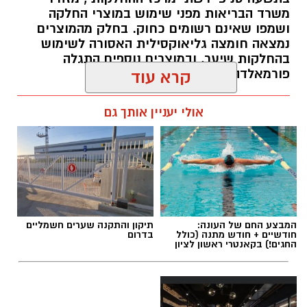
משרד הבריאות מפני שימוש במוצרי החלקה
ושמפו שאינם רשומים כחוק. בחלק מהמוצרים
נמצאה חומצה גליאוקסילית האסורה לשימוש
בהחלקות שיער, ובמוצרים נוספים התגלה
פורמאלדהיד - חומר המוגדר כמסרטן
קרא עוד
מנהל האתר / 08:34 07.08.26
אולי יעניין אותך גם
תגים:
משרד הבריאות
,
חומרים מסוכנים
,
מרכז
המבצע החם של העונה:
תיקון והתקנה שערים חשמליים
ההחלקות
חודשיים + חודש מתנה (כולל
בדרום
החגים!) בקאנטרי ראשון לציון