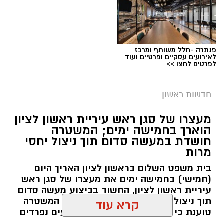
פנתרה -חלל משותף ומרכז
לאירועים עסקיים ופרטיים ועוד
לפרטים לחצו >>
חדשות ראשון
צילומים: משרד הבריאות
מעצרו של סגן ראש עיריית ראשון לציון
הוארך בחמישה ימים; המשטרה
משרד הבריאות פרסם אזהרה לציבור מפני שימוש
חושדת במעשה סדום תוך ניצול יחסי
מרות
במוצרי שיער נוספים שנתפסו במסגרת מבצע
פיקוח שנערך בתשעה סניפי רשת "מרכז
בית משפט השלום בראשון לציון האריך היום
(חמישי) בחמישה ימים את מעצרו של סגן ראש
ההחלקות".
עיריית ראשון לציון, החשוד בביצוע מעשה סדום
תוך ניצול יחסי מרות בעובדת עירייה. המשטרה
האזהרה מתפרסמת לאחר שבדיקות מעבדה
טוענת כי החקירה עוסקת בשני אירועים נפרדים
הושלמו לכלל המוצרים שנאספו במהלך המבצע,
וכי נבדק חשד למקרים נוספים משנת 2021