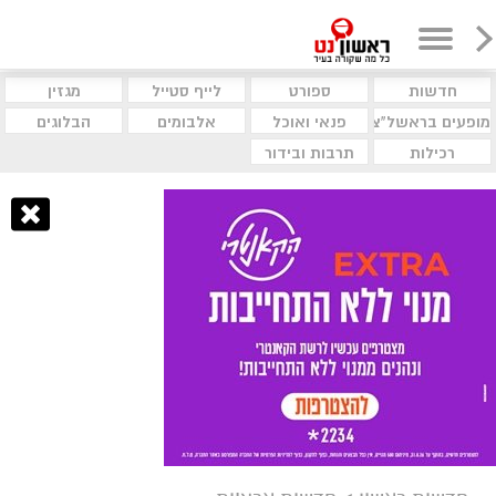
חדשות
ספורט
לייף סטייל
מגזין
מופעים בראשל"צ
פנאי ואוכל
אלבומים
הבלוגים
רכילות
תרבות ובידור