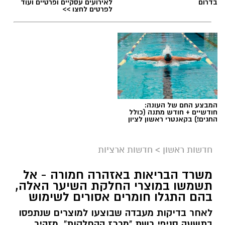
בדרום
לאירועים עסקיים ופרטיים ועוד
לפרטים לחצו >>
המבצע החם של העונה:
חודשיים + חודש מתנה (כולל
החגים!) בקאנטרי ראשון לציון
חדשות ראשון
>
חדשות ארציות
משרד הבריאות באזהרה חמורה - אל
תשמשו במוצרי החלקת השיער האלה,
בהם התגלו חומרים אסורים לשימוש
לאחר בדיקות מעבדה שבוצעו למוצרים שנתפסו
בתשעה סניפי רשת "מרכז ההחלקות", מזהיר