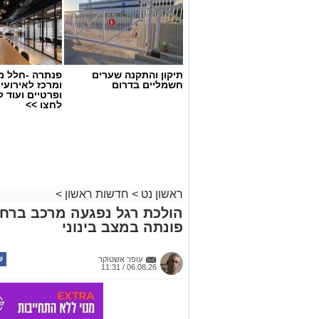
תיקון והתקנה שערים
פנתרה -חלל מ
חשמליים בדרום
ומרכז לאירועי
ופרטיים ועוד 
לחצו >>
ראשון נט
>
חדשות ראשון
>
הולכת רגל נפגעה מרכב ברחוב
פונתה במצב בינוני
מעצר חשוד
בית משפט השלום בראשון לציון האריך הי
עופר אשטוקר
06.08.26 / 11:31
סגן ראש עיריית ראשון לציון, שנעצר אתמ
במחוז מרכז, בחשד לביצוע מעשה סדום תוך
החקירה נפתחה בעקבות תלונה שהגישה הע