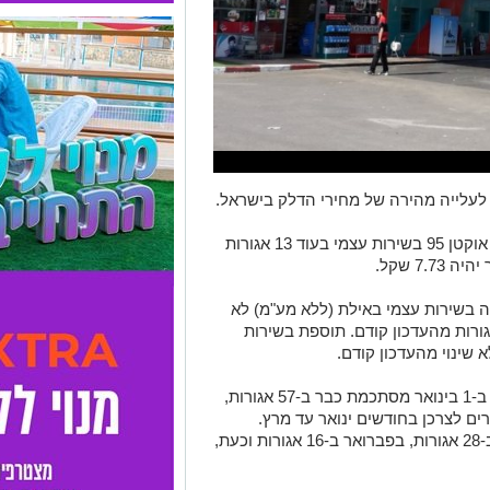
לעלייה מהירה של מחירי הדלק בישראל.
בחצות (בין חמישי לשישי) יעלה ליטר דלק אוקטן 95 בשירות עצמי בעוד 13 אגורות
י לליטר דלק אוקטן 95 בתחנה בשירות עצמי באילת (ללא מע"מ) לא
 על 6.42 שקל לליטר, עלייה של 11 אגורות מהעדכון קודם. תוספת בשירות
העלייה במחירי הדלק מביטול הנחת המס ב-1 בינואר מסתכמת כבר ב-57 אגורות,
של 0.3% במדד המחירים לצרכן בחודשים ינואר עד מרץ.
בינואר מחיר ליטר דלק אוקטן 95 התייקר ב-28 אגורות, בפברואר ב-16 אגורות וכעת,