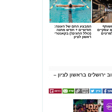
שותף
המבצע החם של העונה:
ם עסקיים
חודשיים + חודש מתנה
לפרטים
(כולל החגים!) בקאנטרי
ראשון לציון
 ירושלים בראשון לציון –
ום (חמישי) בחמישה ימים את מעצרו של
ול במסגרת חקירה של יחידת ההונאה
 ניצול יחסי מרות בעובדת בעירייה.
ובדת, המתייחסת לשני מקרים שונים.