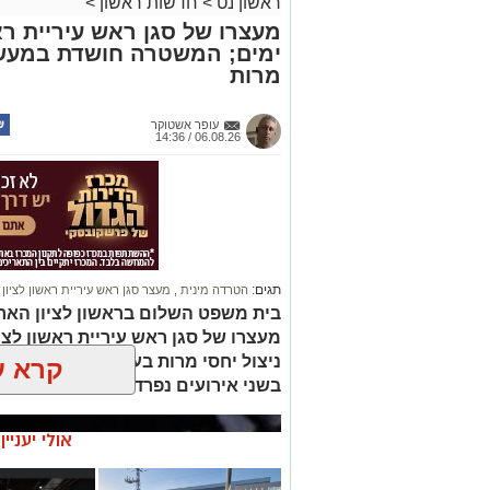
ראשון נט
>
חדשות ראשון
>
מעצרו של סגן ראש עיריית רא
ימים; המשטרה חושדת במעשה 
מרות
עופר אשטוקר
06.08.26 / 14:36
תגים:
הטרדה מינית
,
מעצר סגן ראש עיריית ראשון לציון
בית משפט השלום בראשון לציון הארי
מעצרו של סגן ראש עיריית ראשון לצי
ניצול יחסי מרות בעובדת עירייה. ה
קרא ע
בשני אירועים נפרדים וכי נבדק חשד למ
אולי יעניי