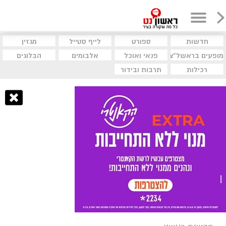
חדשות
ספורט
לייף סטייל
מגזין
מופעים בראשל"צ
פנאי ואוכל
אלבומים
הבלוגים
רכילות
תרבות ובידור