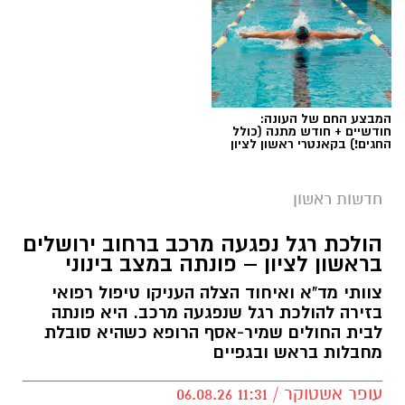
המבצע החם של העונה:
חודשיים + חודש מתנה (כולל
החגים!) בקאנטרי ראשון לציון
חדשות ראשון
מעצר חשוד
הולכת רגל נפגעה מרכב ברחוב ירושלים
בראשון לציון – פונתה במצב בינוני
בית משפט השלום בראשון לציון האריך היום
צוותי מד"א ואיחוד הצלה העניקו טיפול רפואי
(חמישי) בחמישה ימים את מעצרו של סגן ראש
בזירה להולכת רגל שנפגעה מרכב. היא פונתה
עיריית ראשון לציון, שנעצר אתמול במסגרת חקירה
לבית החולים שמיר-אסף הרופא כשהיא סובלת
מחבלות בראש ובגפיים
של יחידת ההונאה במחוז מרכז, בחשד לביצוע
מעשה סדום תוך ניצול יחסי מרות בעובדת בעירייה.
עופר אשטוקר / 11:31 06.08.26