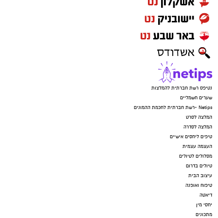
החשוד מכחיש את המיוחס לו, והחקירה בעניינו
נמשכת.
יש לכם מידע חשוב שטרם נחשף? צילומים מאירוע
חדשותי? מצאתם טעות בכתבה? נשמח שתשתפו
אותנו
נטיפס רשת חברתית להמלצות
שערים חשמליים
Netips -רשת חברתית לחכמת ההמונים
המלצה לסרט
המלצה לסדרה
טיפים ליחסים אישיים
העצמה עצמית
מסלולים לטיולים
טיולים בדרום
עיצוב הבית
טיפוח ואופנה
דיאטה
יחסי מין
מתכונים