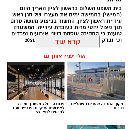
בית משפט השלום בראשון לציון האריך היום
(חמישי) בחמישה ימים את מעצרו של סגן ראש
עיריית ראשון לציון, החשוד בביצוע מעשה סדום
תוך ניצול יחסי מרות בעובדת עירייה. המשטרה
טוענת כי החקירה עוסקת בשני אירועים נפרדים
וכי נבדק חשד למקרים נוספים משנת 2021
קרא עוד
עופר אשטוקר / 14:36 06.08.26
אולי יעניין אותך גם
תגים:
הטרדה מינית
,
מעצר סגן ראש עיריית ראשון
תיקון והתקנה שערים חשמליים
פנתרה -חלל משותף ומרכז
לציון
בדרום
לאירועים עסקיים ופרטיים ועוד
לפרטים לחצו >>