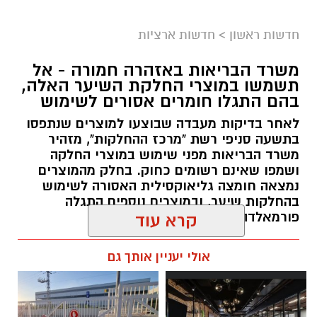
חדשות ראשון
>
חדשות ארציות
משרד הבריאות באזהרה חמורה - אל
תשמשו במוצרי החלקת השיער האלה,
בהם התגלו חומרים אסורים לשימוש
לאחר בדיקות מעבדה שבוצעו למוצרים שנתפסו
בתשעה סניפי רשת "מרכז ההחלקות", מזהיר
משרד הבריאות מפני שימוש במוצרי החלקה
ושמפו שאינם רשומים כחוק. בחלק מהמוצרים
נמצאה חומצה גליאוקסילית האסורה לשימוש
בהחלקות שיער, ובמוצרים נוספים התגלה
פורמאלדהיד - חומר המוגדר כמסרטן
קרא עוד
מנהל האתר / 08:34 07.08.26
אולי יעניין אותך גם