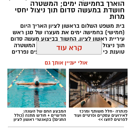
הוארך בחמישה ימים; המשטרה
משרד הבריאות פרסם אזהרה לציבור מפני שימוש
חושדת במעשה סדום תוך ניצול יחסי
מרות
במוצרי שיער נוספים שנתפסו במסגרת מבצע
פיקוח שנערך בתשעה סניפי רשת "מרכז
בית משפט השלום בראשון לציון האריך היום
(חמישי) בחמישה ימים את מעצרו של סגן ראש
ההחלקות".
עיריית ראשון לציון, החשוד בביצוע מעשה סדום
תוך ניצול יחסי מרות בעובדת עירייה. המשטרה
האזהרה מתפרסמת לאחר שבדיקות מעבדה
טוענת כי החקירה עוסקת בשני אירועים נפרדים
הושלמו לכלל המוצרים שנאספו במהלך המבצע,
וכי נבדק חשד למקרים נוספים משנת 2021
קרא עוד
ובהמשך להודעת משרד הבריאות שפורסמה בחודש
יולי.
עופר אשטוקר / 14:36 06.08.26
אולי יעניין אותך גם
בין המוצרים שנמצאו ואינם רשומים במאגרי משרד
הבריאות, ולכן חל איסור לשווקם:
PROTEIN + MINERAL PREMIUM HAIR
תגים:
הטרדה מינית
,
מעצר סגן ראש עיריית ראשון
STRAIGHTENING
פנתרה -חלל משותף ומרכז
המבצע החם של העונה:
לציון
Protein Mineral Premium Pre Treatment
לאירועים עסקיים ופרטיים ועוד
חודשיים + חודש מתנה (כולל
לפרטים לחצו >>
החגים!) בקאנטרי ראשון לציון