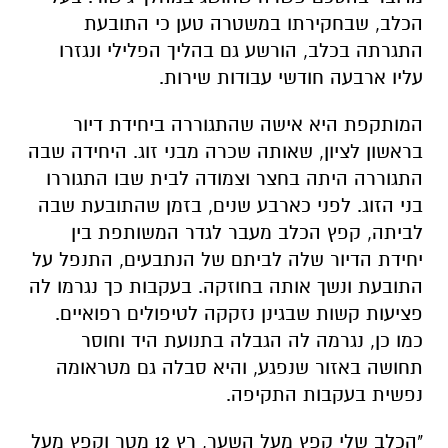
הכלב, שבחקירתו במשטרה טען כי התובעת
התגרתה בכלב, הורשע גם בהליך הפלילי ונגזרו
עליו ארבעה חודשי עבודות שירות.
המותקפת היא אישה שהתגוררה ביחידת דיור
בראשון לציון, שאותה שכרה מבני זוג. היחידה שבה
התגוררה היתה בחצר וצמודה לבית שבו התגוררו
בני הזוג. לפני כארבע שנים, בזמן שהתובעת שבה
לביתה, קפץ הכלב מעבר לגדר המשותפת בין
יחידת הדיור שלה לביתם של הנתבעים, התנפל על
התובעת ונשך אותה בחוזקה. בעקבות כך נגרמו לה
פציעות קשות שבגינן נזקקה לטיפולים רפואיים.
כמו כן, נגרמה לה הגבלה בתנועת היד וחוסר
תחושה באזור שנפגע, והיא סבלה גם מטראומה
נפשית בעקבות התקיפה.
"הכלב שלי קפץ מעל השער, רץ 12 מטר וקפץ מעל