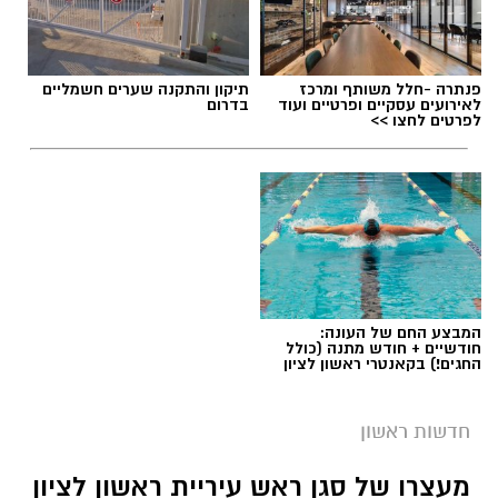
תגים:
משרד הבריאות
,
חומרים מסוכנים
,
מרכז
פנתרה -חלל משותף ומרכז
תיקון והתקנה שערים חשמליים
ההחלקות
לאירועים עסקיים ופרטיים ועוד
בדרום
לפרטים לחצו >>
המבצע החם של העונה:
חודשיים + חודש מתנה (כולל
החגים!) בקאנטרי ראשון לציון
חדשות ראשון
צילומים: משרד הבריאות
מעצרו של סגן ראש עיריית ראשון לציון