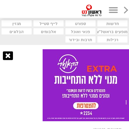
חדשות
ספורט
לייף סטייל
מגזין
מופעים בראשל"צ
פנאי ואוכל
אלבומים
הבלוגים
רכילות
תרבות ובידור