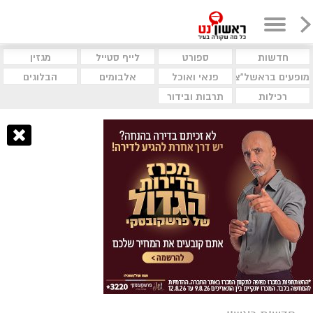
חדשות
ספורט
לייף סטייל
מגזין
מופעים בראשל"צ
פנאי ואוכל
אלבומים
הבלוגים
רכילות
תרבות ובידור