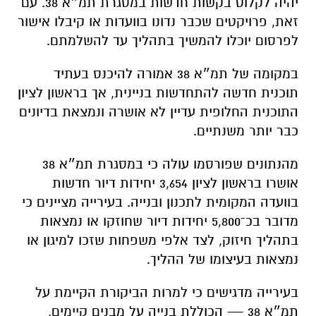
יהיה לקלוט בקשות חדשות במסגרת תמ״א 38. עם
זאת, פרויקטים שכבר נדונו בוועדות או קיבלו אישור
לפרסום יוכלו להמשיך בתהליך עד להשלמתם.
במקומה של תמ״א 38 אמורה להיכנס בעתיד
תוכנית חדשה להתחדשות בניינית, אך בראשון לציון
התוכנית החלופית עדיין לא אושרה ונמצאת בדיונים
כבר יותר משנתיים.
מהנתונים שפורסמו עולה כי במסגרת תמ״א 38
אושרו בראשון לציון 3,654 יחידות דיור חדשות
בוועדה המקומית לתכנון ובנייה. בעירייה מציינים כי
מדובר בכ־5,800 יחידות דיור שחוזקו או נמצאות
בתהליך חיזוק, לצד אלפי משפחות שזכו למיגון או
נמצאות בעיצומו של ההליך.
בעירייה מדגישים כי למרות הביקורת הקיימת על
תמ״א 38 — הכוללת בנייה על מבנים קיימים,