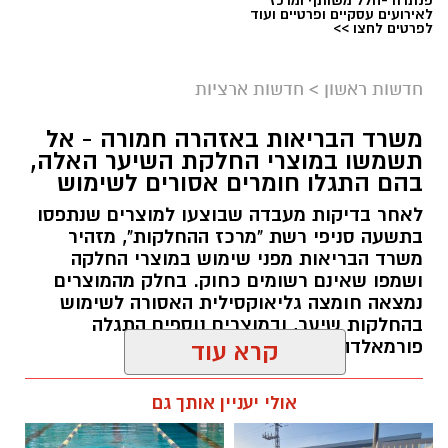
פנתרה -חלל משותף ומרכז
לאירועים עסקיים ופרטיים ועוד
לפרטים לחצו >>
חדשות ראשון
>
חדשות ארציות
משרד הבריאות באזהרה חמורה - אל
תשמשו במוצרי החלקת השיער האלה,
בהם התגלו חומרים אסורים לשימוש
לאחר בדיקות מעבדה שבוצעו למוצרים שנתפסו
בתשעה סניפי רשת "מרכז ההחלקות", מזהיר
משרד הבריאות מפני שימוש במוצרי החלקה
ושמפו שאינם רשומים כחוק. בחלק מהמוצרים
נמצאה חומצה גליאוקסילית האסורה לשימוש
בהחלקות שיער, ובמוצרים נוספים התגלה
פורמאלדהיד - חומר המוגדר כמסרטן
קרא עוד
מנהל האתר / 08:34 07.08.26
אולי יעניין אותך גם