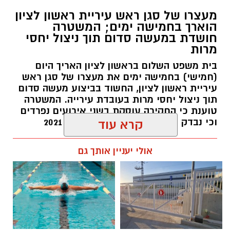
צילומים: משרד הבריאות
מעצרו של סגן ראש עיריית ראשון לציון
הוארך בחמישה ימים; המשטרה
משרד הבריאות פרסם אזהרה לציבור מפני שימוש
חושדת במעשה סדום תוך ניצול יחסי
מרות
במוצרי שיער נוספים שנתפסו במסגרת מבצע
פיקוח שנערך בתשעה סניפי רשת "מרכז
בית משפט השלום בראשון לציון האריך היום
(חמישי) בחמישה ימים את מעצרו של סגן ראש
ההחלקות".
עיריית ראשון לציון, החשוד בביצוע מעשה סדום
תוך ניצול יחסי מרות בעובדת עירייה. המשטרה
האזהרה מתפרסמת לאחר שבדיקות מעבדה
טוענת כי החקירה עוסקת בשני אירועים נפרדים
הושלמו לכלל המוצרים שנאספו במהלך המבצע,
וכי נבדק חשד למקרים נוספים משנת 2021
קרא עוד
ובהמשך להודעת משרד הבריאות שפורסמה בחודש
יולי.
עופר אשטוקר / 14:36 06.08.26
אולי יעניין אותך גם
בין המוצרים שנמצאו ואינם רשומים במאגרי משרד
הבריאות, ולכן חל איסור לשווקם:
PROTEIN + MINERAL PREMIUM HAIR
תגים:
הטרדה מינית
,
מעצר סגן ראש עיריית ראשון
STRAIGHTENING