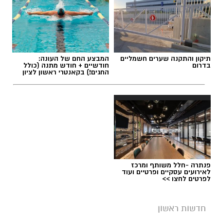
תגים:
משרד הבריאות
,
חומרים מסוכנים
,
מרכז
תיקון והתקנה שערים חשמליים
המבצע החם של העונה:
ההחלקות
בדרום
חודשיים + חודש מתנה (כולל
החגים!) בקאנטרי ראשון לציון
פנתרה -חלל משותף ומרכז
לאירועים עסקיים ופרטיים ועוד
לפרטים לחצו >>
חדשות ראשון