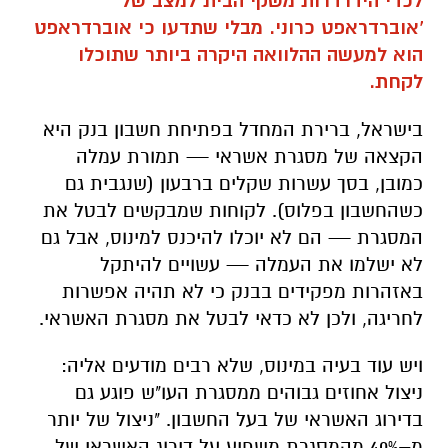
לכדי הידרדרות משקי הבית למצב של
'אוברדראפט כרוני. מבלי שתדעו כי אוברדראפט
הוא למעשה ההלוואה היקרה ביותר שתוכלו
לקחת.
בישראל, ברירת המחדל בפתיחת חשבון בנק היא
הקצאה של מסגרת אשראי — תמורת עמלה
כמובן, בסך עשרות שקלים ברבעון (שנגבית גם
כשהחשבון בפלוס). לקוחות שמבקשים לבטל את
המסגרת — הם לא יוכלו להיכנס למינוס, אבל גם
לא ישלמו את העמלה — עשויים להיתקל
באזהרות מפקידים בבנק כי לא תהיה אפשרות
לחריגה, ולכן לא כדאי לבטל את מסגרת האשראי.
ויש עוד בעיה במינוס, שלא רבים מודעים אליה:
ניצול אחוזים גבוהים ממסגרת העו"ש פוגע גם
בדירוג האשראי של בעל החשבון. "ניצול של יותר
מ–40% מהמסגרת משפיע על דירוג האשראי של