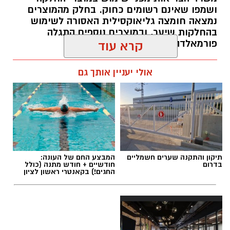
ושמפו שאינם רשומים כחוק. בחלק מהמוצרים
נמצאה חומצה גליאוקסילית האסורה לשימוש
בהחלקות שיער, ובמוצרים נוספים התגלה
פורמאלדהיד - חומר המוגדר כמסרטן
קרא עוד
מנהל האתר / 08:34 07.08.26
אולי יעניין אותך גם
תגים:
משרד הבריאות
,
חומרים מסוכנים
,
מרכז
תיקון והתקנה שערים חשמליים
המבצע החם של העונה:
ההחלקות
בדרום
חודשיים + חודש מתנה (כולל
החגים!) בקאנטרי ראשון לציון