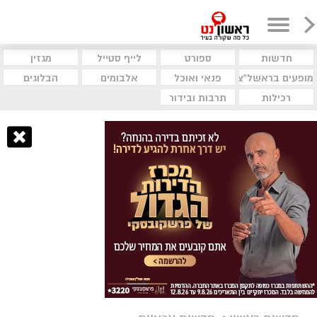
חדשות
ספורט
לייף סטייל
מגזין
מופעים בראשל"צ
פנאי ואוכל
אלבומים
הבלוגים
רכילות
תרבות ובידור