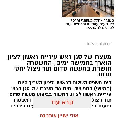
פנתרה -חלל משותף ומרכז
לאירועים עסקיים ופרטיים ועוד
לפרטים לחצו >>
חדשות ראשון
צילומים: משרד הבריאות
מעצרו של סגן ראש עיריית ראשון לציון
הוארך בחמישה ימים; המשטרה
משרד הבריאות פרסם אזהרה לציבור מפני שימוש
חושדת במעשה סדום תוך ניצול יחסי
מרות
במוצרי שיער נוספים שנתפסו במסגרת מבצע
פיקוח שנערך בתשעה סניפי רשת "מרכז
בית משפט השלום בראשון לציון האריך היום
(חמישי) בחמישה ימים את מעצרו של סגן ראש
ההחלקות".
עיריית ראשון לציון, החשוד בביצוע מעשה סדום
תוך ניצול יחסי מרות בעובדת עירייה. המשטרה
האזהרה מתפרסמת לאחר שבדיקות מעבדה
טוענת כי החקירה עוסקת בשני אירועים נפרדים
הושלמו לכלל המוצרים שנאספו במהלך המבצע,
וכי נבדק חשד למקרים נוספים משנת 2021
קרא עוד
ובהמשך להודעת משרד הבריאות שפורסמה בחודש