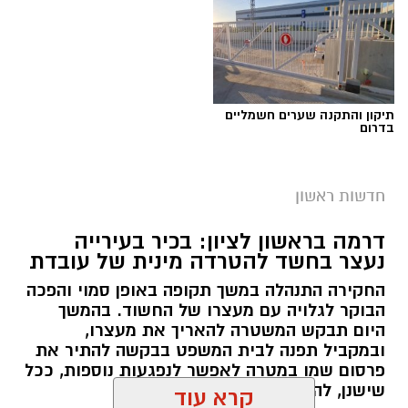
תיקון והתקנה שערים חשמליים
בדרום
מצטיינת אגף הלוגיסטיקה במד"א שחר ברן תושבת
ראשון לציון - צילום דוברות מד"א
חדשות ראשון
כבוד לראשון לציון:
שחר ברן
, תושבת העיר, נבחרה
למצטיינת אגף הלוגיסטיקה של מגן דוד אדום,
דרמה בראשון לציון: בכיר בעירייה
במסגרת טקס ההוקרה הארצי לבני ובנות השירות
נעצר בחשד להטרדה מינית של עובדת
הלאומי שסיימו את שירותם במד”א.
החקירה התנהלה במשך תקופה באופן סמוי והפכה
הבוקר לגלויה עם מעצרו של החשוד. בהמשך
הטקס התקיים השבוע באודיטוריום קריית מד”א
היום תבקש המשטרה להאריך את מעצרו,
ברמלה, בהשתתפות כ-320 צעירות וצעירים שסיימו
ובמקביל תפנה לבית המשפט בבקשה להתיר את
שנה או שנתיים של שירות לאומי בארגון, ובמעמד
פרסום שמו במטרה לאפשר לנפגעות נוספות, ככל
בכירי מד”א, מנכ”ל רשות השירות הלאומי-אזרחי
שישנן, להתלונן