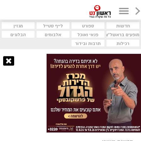
חדשות
ספורט
לייף סטייל
מגזין
מופעים בראשל"צ
פנאי ואוכל
אלבומים
הבלוגים
רכילות
תרבות ובידור