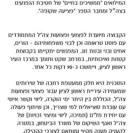
המילואים "ממשיכים בחיים" של חטיבת הנפגעים
בצה״ל ומחבר הספר "פציעה שקופה".
הקבוצה מיועדת לפצועי ופצועות צה"ל המתמודדים
עם פוסט טראומה וכן לבני משפחותיהם - הורים,
אחים ובני ובנות זוג. המפגשים יתקיימו בקבוצות
קטנות ואיכותיות, במרחב שקט ותומך במרכז העיר
ראשון לציון, ויימשכו כ-90 דקות כל אחד.
התוכנית היא חלק ממעטפת רחבה של שירותים
שמעמידה עיריית ראשון לציון עבור פצועי ופצועות
צה"ל, הכוללת בין היתר ימי הוקרה, ליווי וקשר אישי
עם עובדת סוציאלית למי שצריך, וכן שיתוף פעולה
עם יחידת תל"ם (תמיכה, ליווי ומיצוי זכויות) של
צה”ל ואגף השיקום של משרד הביטחון, במטרה
להעניק מענה מקיף ומותאם לצורכי הקהילה.