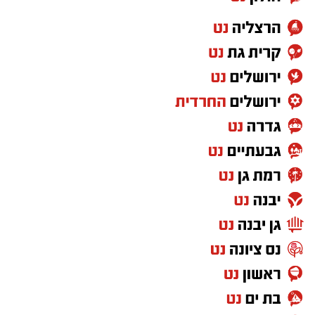
גורמי חקירה מסרו כי מדובר, לכאורה, ב"אירוע
שיטתי ומשפיל", וכי החוקרים בודקים האם קיימות
מתלוננות נוספות.
בהמשך היום צפויה המשטרה להביא את החשוד
לדיון בבית משפט השלום בראשון לציון, שם תבקש
להאריך את מעצרו.
במקביל, בכוונת החוקרים לפנות לבית המשפט
בבקשה להתיר את פרסום שמו של החשוד.
במשטרה סבורים כי פרסום שמו עשוי לאפשר
לנפגעות נוספות, ככל שישנן, לפנות ולהגיש תלונה.
נכון לעכשיו חל איסור על פרסום שמו של החשוד.
החקירה נמשכת, וכלל החשדות נגדו נמצאים
בבדיקה. יודגש כי בשלב זה מדובר בחשדות בלבד,
והחשוד נהנה מחזקת החפות כל עוד לא הורשע