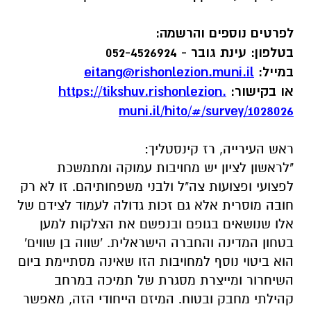
לפרטים נוספים והרשמה:
בטלפון: עינת גובר - 052-4526924
במייל:
eitang@rishonlezion.muni.il
או בקישור:
https://tikshuv.rishonlezion.
muni.il/hito/#/survey/1028026
ראש העירייה, רז קינסטליך:
"לראשון לציון יש מחויבות עמוקה ומתמשכת
לפצועי ופצועות צה"ל ולבני משפחותיהם. זו לא רק
חובה מוסרית אלא גם זכות גדולה לעמוד לצידם של
אלו שנושאים בגופם ובנפשם את הצלקות למען
בטחון המדינה והחברה הישראלית. 'שווה בן שווים'
הוא ביטוי נוסף למחויבות הזו שאינה מסתיימת ביום
השיחרור ומייצרת מסגרת של תמיכה במרחב
קהילתי מחבק ובטוח. המיזם הייחודי הזה, מאפשר