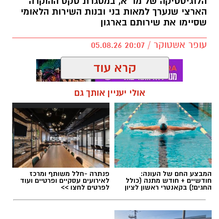
הלוגיסטיקה של מד”א, במסגרת טקס ההוקרה
הארצי שנערך למאות בני ובנות השירות הלאומי
שסיימו את שירותם בארגון
עופר אשטוקר / 20:07 05.08.26
קרא עוד
אולי יעניין אותך גם
תגים:
מד״א
,
שחר ברן
המבצע החם של העונה:
פנתרה -חלל משותף ומרכז
חודשיים + חודש מתנה (כולל
לאירועים עסקיים ופרטיים ועוד
החגים!) בקאנטרי ראשון לציון
לפרטים לחצו >>