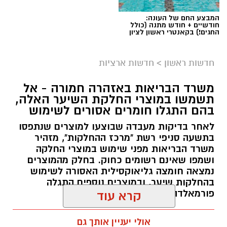
המבצע החם של העונה:
חודשיים + חודש מתנה (כולל
החגים!) בקאנטרי ראשון לציון
חדשות ראשון
>
חדשות ארציות
משרד הבריאות באזהרה חמורה - אל
תשמשו במוצרי החלקת השיער האלה,
בהם התגלו חומרים אסורים לשימוש
לאחר בדיקות מעבדה שבוצעו למוצרים שנתפסו
בתשעה סניפי רשת "מרכז ההחלקות", מזהיר
משרד הבריאות מפני שימוש במוצרי החלקה
ושמפו שאינם רשומים כחוק. בחלק מהמוצרים
נמצאה חומצה גליאוקסילית האסורה לשימוש
בהחלקות שיער, ובמוצרים נוספים התגלה
פורמאלדהיד - חומר המוגדר כמסרטן
קרא עוד
מנהל האתר / 08:34 07.08.26
אולי יעניין אותך גם