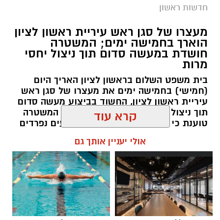
חדשות ראשון
צילומים: משרד הבריאות
מעצרו של סגן ראש עיריית ראשון לציון
הוארך בחמישה ימים; המשטרה
משרד הבריאות פרסם אזהרה לציבור מפני שימוש
חושדת במעשה סדום תוך ניצול יחסי
מרות
במוצרי שיער נוספים שנתפסו במסגרת מבצע
פיקוח שנערך בתשעה סניפי רשת "מרכז
בית משפט השלום בראשון לציון האריך היום
(חמישי) בחמישה ימים את מעצרו של סגן ראש
ההחלקות".
עיריית ראשון לציון, החשוד בביצוע מעשה סדום
תוך ניצול יחסי מרות בעובדת עירייה. המשטרה
האזהרה מתפרסמת לאחר שבדיקות מעבדה
טוענת כי החקירה עוסקת בשני אירועים נפרדים
הושלמו לכלל המוצרים שנאספו במהלך המבצע,
וכי נבדק חשד למקרים נוספים משנת 2021
קרא עוד
ובהמשך להודעת משרד הבריאות שפורסמה בחודש
יולי.
עופר אשטוקר / 14:36 06.08.26
אולי יעניין אותך גם
בין המוצרים שנמצאו ואינם רשומים במאגרי משרד
הבריאות, ולכן חל איסור לשווקם:
PROTEIN + MINERAL PREMIUM HAIR