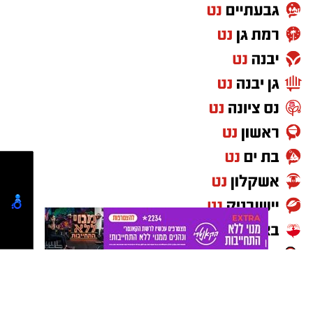
בכל האמצעים העומדים לרשותו להגנה על בריאות
שישנן, לפנות ולהגיש תלונה.
הציבור.
במהלך הדיון ביקשה המשטרה להאריך את המעצר
בשמונה ימים. נציג המשטרה ציין כי החשדות
מבוססים על תלונה שהתקבלה בתחילת השבוע,
יש לכם מידע חשוב שטרם נחשף? צילומים מאירוע
וכי המתלוננת נחקרה מספר פעמים. עוד ציין כי
חדשותי? מצאתם טעות בכתבה? נשמח שתשתפו
ישנם מעורבים רבים בתיק שטרם נגבו מהם עדויות,
אותנו
וכי קיימת סבירות שישנן נפגעות נוספות שכבר אינן
מועסקות בעירייה.
עוד נמסר כי במהלך חקירתו סירב החשוד למסור
את קוד הגישה לטלפון הנייד שלו.
מנגד, סנגורו של החשוד, עו"ד ישראל קליין, טען כי
מדובר בתלונת שווא שהוגשה על רקע סכסוך פנימי
בעירייה. לדבריו, בשבועות האחרונים הופצו הודעות
ווטסאפ בקבוצות של העירייה הנוגעות לחשוד, וכי