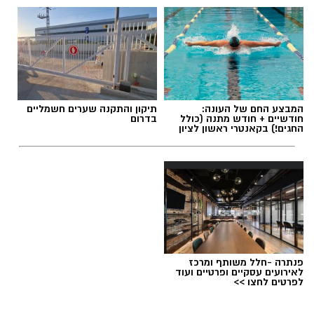
תגים:
משרד הבריאות
,
חומרים מסוכנים
,
מרכז
המבצע החם של העונה:
תיקון והתקנה שערים חשמליים
ההחלקות
חודשיים + חודש מתנה (כולל
בדרום
החגים!) בקאנטרי ראשון לציון
פנתרה -חלל משותף ומרכז
לאירועים עסקיים ופרטיים ועוד
לפרטים לחצו >>