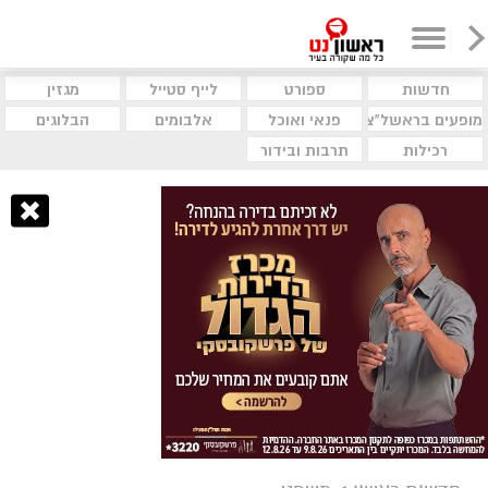
חדשות
ספורט
לייף סטייל
מגזין
מופעים בראשל"צ
פנאי ואוכל
אלבומים
הבלוגים
רכילות
תרבות ובידור