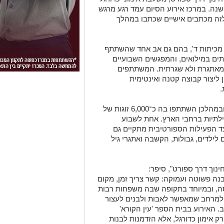
שנה. במרכז אירוע הסיום עמד רגע מרגש
לזה מכתבים אישיים שכתבו במהלך
ל אבות ובנים מכיתות ד', בהם גם אב אחד שהשתתף
ים במילואים, והמפגשים השבועיים
 מאתגרת ולא שגרתית. המשתתפים
 ליצור קבוצה קטנה ואינטימית
.
התוכנית פועלת בישראל כבר כ־14 שנים, ובמהלכן השתתפו בה כ־6,000 זוגות של
ילתיות ברחבי הארץ. אחת לשבוע
ד הפעילות הספורטיבית מתקיים גם
 לילדים, גבולות, הקשבה ואתגרי גיל
חינוך דרך ספורט", סיפר:
בנה פשוטה ועמוקה: קשר צריך זמן, מקום
וסה, ובמיוחד בתקופה שבה משפחות רבות
 למרחב שמאפשר לאבות ולבנים לעצור
 האירוע בבית הספר 'עין הקורא'
 אימון כדורגל, אלא הזדמנות לבנות