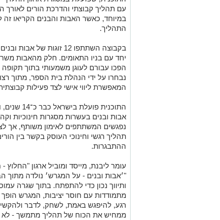
עם תהליך קבוצתי והדרכת הורים לאורך ה
במיוחד, כאשר האבות והבנים הקריאו זה 
התהליך.
בקבוצה השתתפו 12 זוגות ש
יחד עם בניו התאומים. חלק מהאבות משרת
הפכו עבורם לעוגן משמעותי בתוך תקופה
נבחרו על ידי הנהלת בית הספר, מתוך רצון
המאפשרת ליווי אישי לצד פעילות קבוצתית
אבות ובנים בעשרות מסגרות חינוכיות וקה
נפגשים המשתתפים לאימון משותף, אך לצ
תהליך רגשי וחינוכי העוסק בקשר בין הורים
ההתבגרות.
עומר ליבנת, מייסד ומוביל ארגון "החלוץ - 
"׳אבות ובנים - על המגרש׳ נולדה מתוך ה
ותיווך נכון כדי להתפתח. בתוך שגרה עמ
מתמודדות עם חוסר יציבות, המגרש הופך
רגע, להיפגש באמת, לשחק, לדבר ולהקשיב.
ממחיש את הכוח של תהליך מתמשך - לא רק