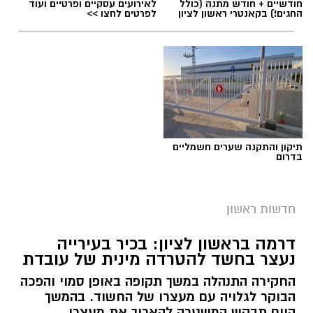
חודשיים + חודש מתנה (כולל
לאירועים עסקיים ופרטיים ועוד
החגים!) בקאנטרי ראשון לציון
לפרטים לחצו >>
תיקון והתקנה שערים חשמליים
בדרום
מצטיינת אגף הלוגיסטיקה במד"א שחר ברן תושבת
ראשון לציון - צילום דוברות מד"א
חדשות ראשון
כבוד לראשון לציון:
שחר ברן
, תושבת העיר, נבחרה
למצטיינת אגף הלוגיסטיקה של מגן דוד אדום,
דרמה בראשון לציון: בכיר בעירייה
במסגרת טקס ההוקרה הארצי לבני ובנות השירות
נעצר בחשד להטרדה מינית של עובדת
הלאומי שסיימו את שירותם במד”א.
החקירה התנהלה במשך תקופה באופן סמוי והפכה
הבוקר לגלויה עם מעצרו של החשוד. בהמשך
הטקס התקיים השבוע באודיטוריום קריית מד”א
היום תבקש המשטרה להאריך את מעצרו,