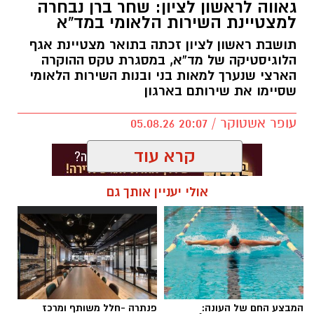
גאווה לראשון לציון: שחר ברן נבחרה
למצטיינת השירות הלאומי במד”א
תושבת ראשון לציון זכתה בתואר מצטיינת אגף
הלוגיסטיקה של מד”א, במסגרת טקס ההוקרה
הארצי שנערך למאות בני ובנות השירות הלאומי
שסיימו את שירותם בארגון
עופר אשטוקר / 20:07 05.08.26
קרא עוד
אולי יעניין אותך גם
תגים:
מד״א
,
שחר ברן
המבצע החם של העונה:
פנתרה -חלל משותף ומרכז