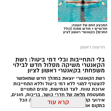
מנכ”ל מד”א, אלי בין, הודה למסיימי השירות ואמר:
“בנות ובני השירות הלאומי הם חלק בלתי נפרד
מהדנ”א של מד”א. בתקופה מאתגרת במיוחד
המבצע החם של העונה:
הפגנתם אומץ, מסירות ומקצועיות, ועל כך אנו
חודשיים + חודש מתנה (כולל
החגים!) בקאנטרי ראשון לציון
מוקירים לכם תודה גדולה ומאחלים לכם הצלחה
רבה בהמשך דרככם.
אילוסטרציה מעצר חשוד
חדשות ראשון
חוקרי יחידת ההונאה של מחוז מרכז עצרו הבוקר
(רביעי) בכיר בעיריית ראשון לציון בחשד להטרדה
בלי התחייבות ובלי דמי ביטול: רשת
יש לכם מידע חשוב שטרם נחשף? צילומים מאירוע
הקאנטרי משיקה מסלול חדש לבילוי
מינית של עובדת עירייה.
משפחתי בקאנטרי ראשון לציון
חדשותי? מצאתם טעות בכתבה? נשמח שתשתפו
על פי המשטרה, החקירה נפתחה בעקבות תלונה
אותנו
רשת הקאנטרי יוצאת במהלך חדש שמאפשר
שהגישה עובדת בעיריית ראשון לציון. עם קבלת
להצטרף למנוי ללא דמי ביטול וללא התחייבות
ארוכת טווח. לצד הגמישות, נהנים המנויים
התלונה נפתחה חקירה סמויה, שבמהלכה ביצעו
ממעטפת מלאה של חדרי כושר, בריכות, חוגים,
החוקרים שורה של פעולות חקירה שנועדו לגבש
אירועי קהילה ופעילויות לכל המשפחה הכל
תשתית ראייתית נגד החשוד.
במקום אחד.