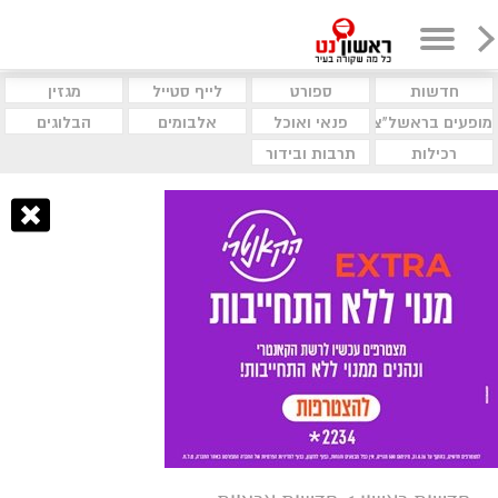
חדשות
ספורט
לייף סטייל
מגזין
מופעים בראשל"צ
פנאי ואוכל
אלבומים
הבלוגים
רכילות
תרבות ובידור